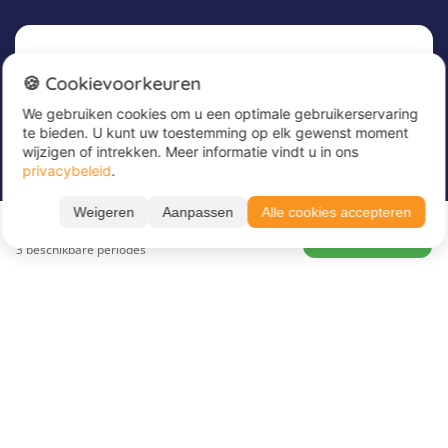
Nieuwsbrief
🍪 Cookievoorkeuren
We gebruiken cookies om u een optimale gebruikerservaring
Meld u nu aan voor onze nieuwsbrief om
te bieden. U kunt uw toestemming op elk gewenst moment
geweldige aanbiedingen te ontvangen en op de
wijzigen of intrekken. Meer informatie vindt u in ons
hoogte te blijven!
privacybeleid
.
Voer hier uw e-mailadres in
*
Weigeren
Aanpassen
Alle cookies accepteren
Vanaf 210 €
BOEK NU
3 beschikbare periodes
Over Juvigo