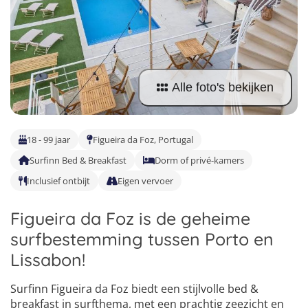
Taalvakanties Nederlands
Malta
Surfkampen Buitenland
Taalvakanties Duits
Nederland
Surfkampen 18+
Taalvakanties Italiaans
Buitenland
Alle foto's bekijken
18 - 99 jaar
Figueira da Foz, Portugal
Surfinn Bed & Breakfast
Dorm of privé-kamers
Inclusief ontbijt
Eigen vervoer
Figueira da Foz is de geheime
surfbestemming tussen Porto en
Lissabon!
Surfinn Figueira da Foz biedt een stijlvolle bed &
breakfast in surfthema, met een prachtig zeezicht en