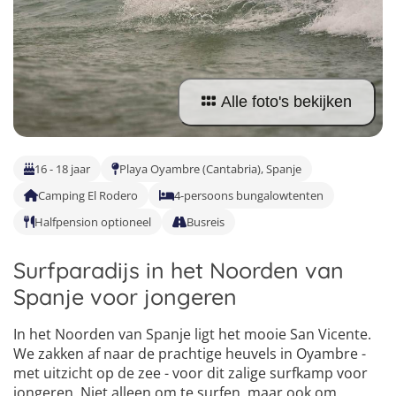
Vind jouw perfecte kamp
Beantwoord een paar korte vragen en wij doen de rest.
Alle foto's bekijken
16 - 18 jaar
Playa Oyambre (Cantabria), Spanje
Camping El Rodero
4-persoons bungalowtenten
Halfpension optioneel
Busreis
Surfparadijs in het Noorden van
Spanje voor jongeren
In het Noorden van Spanje ligt het mooie San Vicente.
We zakken af naar de prachtige heuvels in Oyambre -
met uitzicht op de zee - voor dit zalige surfkamp voor
jongeren. Niet alleen om te surfen, maar ook om