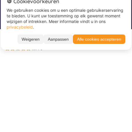
🍪 Cookievoorkeuren
We gebruiken cookies om u een optimale gebruikerservaring
Meld u nu aan voor onze nieuwsbrief om
te bieden. U kunt uw toestemming op elk gewenst moment
geweldige aanbiedingen te ontvangen en op de
wijzigen of intrekken. Meer informatie vindt u in ons
hoogte te blijven!
privacybeleid
.
Voer hier uw e-mailadres in
Vanaf 195 €
*
270 €
Weigeren
Aanpassen
Alle cookies accepteren
BOEK NU
3 beschikbare periodes
4.67 / 5
Over Juvigo
Over ons
Vakantiekampen
Juvigo Magazine