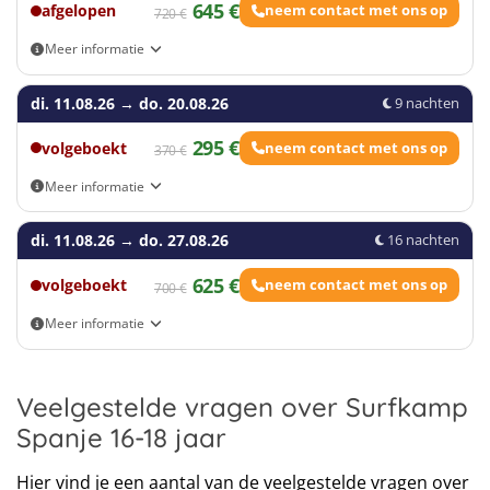
645 €
afgelopen
neem contact met ons op
720 €
Meer informatie
Aankomst- en vertrekmogelijkheden: Eigen vervoer, Antwerpen,
di. 11.08.26
Breda, Gent, Utrecht
→
do. 20.08.26
9 nachten
295 €
volgeboekt
neem contact met ons op
370 €
Meer informatie
Aankomst- en vertrekmogelijkheden: Eigen vervoer, Antwerpen,
di. 11.08.26
Breda, Gent, Utrecht
→
do. 27.08.26
16 nachten
625 €
volgeboekt
neem contact met ons op
700 €
Meer informatie
Aankomst- en vertrekmogelijkheden: Eigen vervoer, Antwerpen,
Breda, Gent, Utrecht
Veelgestelde vragen over Surfkamp
Spanje 16-18 jaar
Hier vind je een aantal van de veelgestelde vragen over