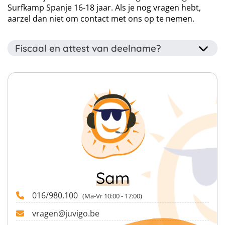
Surfkamp Spanje 16-18 jaar. Als je nog vragen hebt,
aarzel dan niet om contact met ons op te nemen.
Fiscaal en attest van deelname?
Dit kamp wordt georganiseerd door een erkende
jeugdorganisatie dus na afloop krijg je een attest van
deelname. Ook ontvang je een fiscaal attest wanneer je
gedurende het kamp jonger dan 14 bent. Deze attesten
kan je onder andere gebruiken voor terugbetaling van
je mutualiteiten.
Sam
016/980.100
(Ma-Vr 10:00 - 17:00)
vragen@juvigo.be