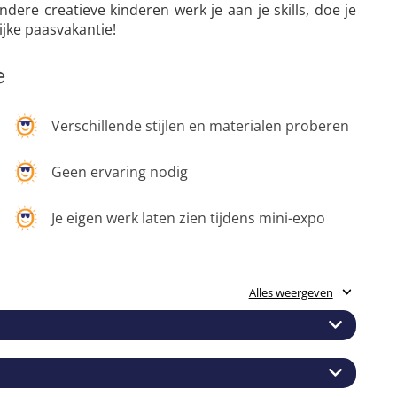
ere creatieve kinderen werk je aan je skills, doe je
rijke paasvakantie!
e
Verschillende stijlen en materialen proberen
Geen ervaring nodig
Je eigen werk laten zien tijdens mini-expo
Alles weergeven
en tekent? Grijp dan deze kans! Tijdens het kamp ontdek
 tekeningen echt tot leven laat komen. Samen met je