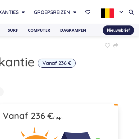
KANTIES
GROEPSREIZEN
SURF
COMPUTER
DAGKAMPEN
Nieuwsbrief
kantie
Vanaf 236 €
Vanaf 236 €
/ p.p.