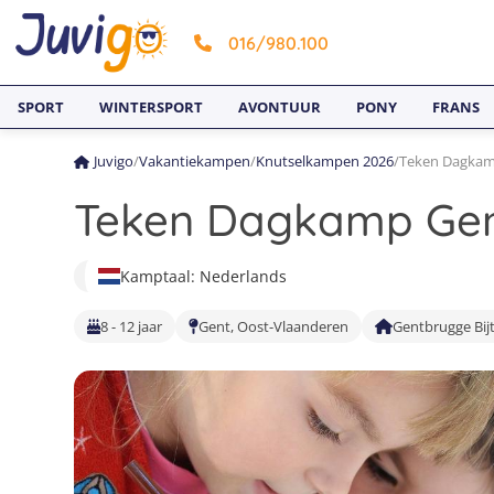
016/980.100
SPORT
WINTERSPORT
AVONTUUR
PONY
FRANS
Juvigo
/
Vakantiekampen
/
Knutselkampen 2026
/
Teken Dagkamp
Teken Dagkamp Gent
Kamptaal: Nederlands
8 - 12 jaar
Gent, Oost-Vlaanderen
Gentbrugge Bij
1
4
7
2
5
8
3
6