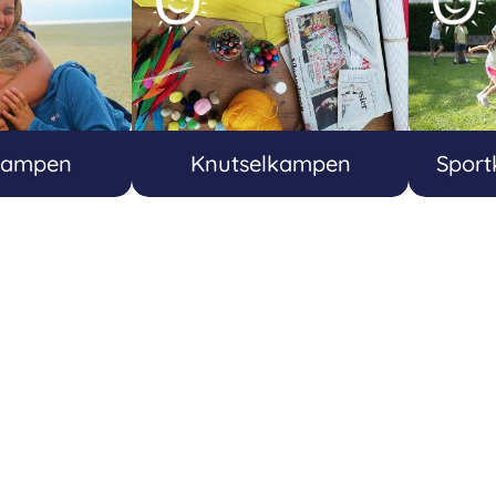
kampen
Knutselkampen
Spor