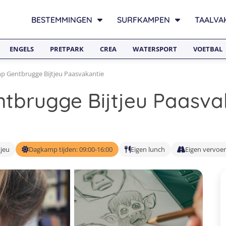
BESTEMMINGEN
SURFKAMPEN
TAALVA
ENGELS
PRETPARK
CREA
WATERSPORT
VOETBAL
 Gentbrugge Bijtjeu Paasvakantie
brugge Bijtjeu Paasva
tjeu
Dagkamp tijden: 09:00-16:00
Eigen lunch
Eigen vervoer