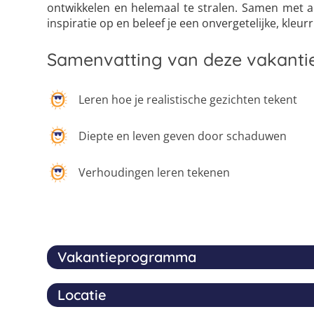
ontwikkelen en helemaal te stralen. Samen met and
inspiratie op en beleef je een onvergetelijke, kleur
Samenvatting van deze vakanti
Leren hoe je realistische gezichten tekent
Diepte en leven geven door schaduwen
Verhoudingen leren tekenen
Vakantieprogramma
Locatie
Altijd al willen leren hoe je realistische gezicht
je hoe je met schaduwen diepte aanbrengt en je