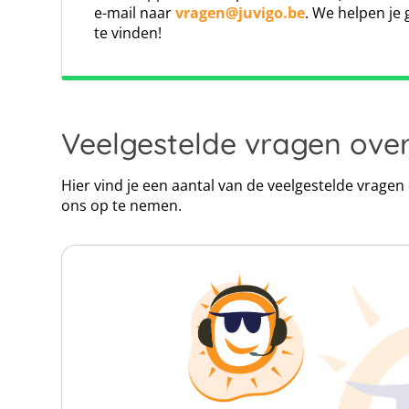
We werken al jaren samen met onze verzek
e-mail naar
vragen@juvigo.be
. We helpen je 
Deze reis wordt georganiseerd in samenwerking met Junior Argonau
verzekeringsmaatschappij die oplossingen op
te vinden!
klantenservice en snelle schadeafhandeling hebb
kunnen helpen.
Veelgestelde vragen ove
Click map to enable scroll zoom
Hier vind je een aantal van de veelgestelde vrage
ons op te nemen.