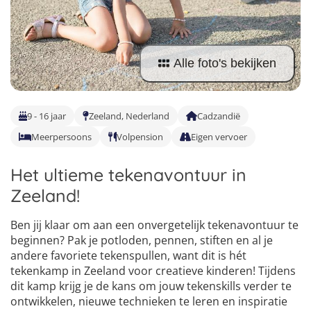
Taalvakanties Nederlands
Malta
Surfkampen Buitenland
Taalvakanties Duits
Nederland
Surfkampen 18+
Taalvakanties Italiaans
Alle foto's bekijken
Buitenland
9 - 16 jaar
Zeeland, Nederland
Cadzandië
Meerpersoons
Volpension
Eigen vervoer
Het ultieme tekenavontuur in
Zeeland!
Ben jij klaar om aan een onvergetelijk tekenavontuur te
beginnen? Pak je potloden, pennen, stiften en al je
andere favoriete tekenspullen, want dit is hét
tekenkamp in Zeeland voor creatieve kinderen! Tijdens
dit kamp krijg je de kans om jouw tekenskills verder te
ontwikkelen, nieuwe technieken te leren en inspiratie