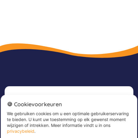
Nieuwsbrief
🍪 Cookievoorkeuren
We gebruiken cookies om u een optimale gebruikerservaring
Meld u nu aan voor onze nieuwsbrief om
te bieden. U kunt uw toestemming op elk gewenst moment
geweldige aanbiedingen te ontvangen en op de
wijzigen of intrekken. Meer informatie vindt u in ons
hoogte te blijven!
privacybeleid
.