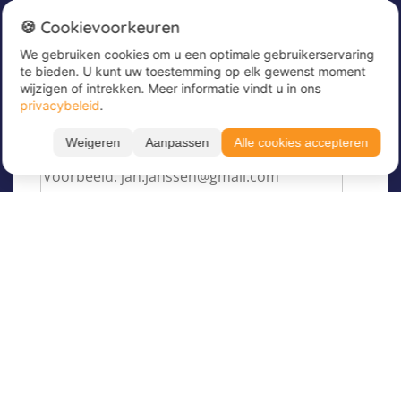
Nieuwsbrief
🍪 Cookievoorkeuren
We gebruiken cookies om u een optimale gebruikerservaring
Meld u nu aan voor onze nieuwsbrief om
te bieden. U kunt uw toestemming op elk gewenst moment
geweldige aanbiedingen te ontvangen en op de
wijzigen of intrekken. Meer informatie vindt u in ons
hoogte te blijven!
privacybeleid
.
Voer hier uw e-mailadres in
*
Weigeren
Aanpassen
Alle cookies accepteren
Over Juvigo
Over ons
Vakantiekampen