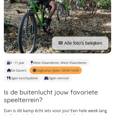
Vind jouw perfecte kamp
Beantwoord een paar korte vragen en wij doen de rest.
Alle foto's bekijken
9 - 11 jaar
West-Vlaanderen, West-Vlaanderen
De Gavers
Dagkamp tijden: 09:00-16:00
Eigen lunchpakket
Eigen vervoer
Is de buitenlucht jouw favoriete
speelterrein?
Dan is dit kamp écht iets voor jou! Een hele week lang