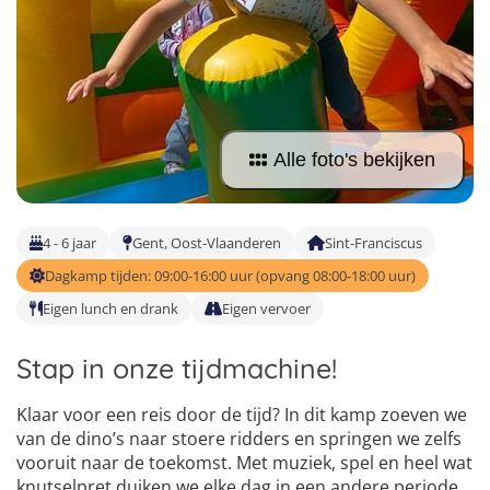
Taalvakanties Nederlands
Malta
Surfkampen Buitenland
Taalvakanties Duits
Nederland
Surfkampen 18+
Taalvakanties Italiaans
Buitenland
Alle foto's bekijken
4 - 6 jaar
Gent, Oost-Vlaanderen
Sint-Franciscus
Dagkamp tijden: 09:00-16:00 uur (opvang 08:00-18:00 uur)
Eigen lunch en drank
Eigen vervoer
Stap in onze tijdmachine!
Klaar voor een reis door de tijd? In dit kamp zoeven we
van de dino’s naar stoere ridders en springen we zelfs
vooruit naar de toekomst. Met muziek, spel en heel wat
knutselpret duiken we elke dag in een andere periode