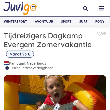
WINTERSPORT
AVONTUUR
SPORT
SURF
PONY
Tijdreizigers Dagkamp
BESTEMMINGEN
Evergem Zomervakantie
België
SURFKAMPEN
Vanaf 93 €
Spanje
Surfkampen België
TAALVAKANTIES
Kamptaal: Nederlands
Fiscaal attest verkrijgbaar
Duitsland
Surfkampen Frankrijk
Alle Juvigo Taalreizen
GROEPSREIZEN
Zweden
Surfkampen Spanje
Taalvakanties Frans
Jongeren
Portugal
Surfkampen Portugal
Taalvakanties Engels
Jongvolwassenen
Frankrijk
Surfkampen Nederland
Taalvakanties Spaans
Volwassenen
Italië
Surfkampen Sri Lanka