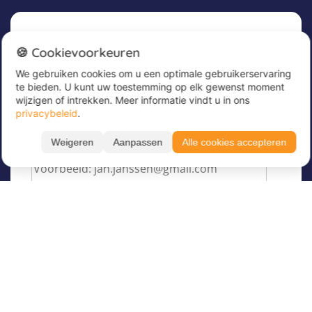
Nieuwsbrief
🍪 Cookievoorkeuren
We gebruiken cookies om u een optimale gebruikerservaring
Meld u nu aan voor onze nieuwsbrief om
te bieden. U kunt uw toestemming op elk gewenst moment
geweldige aanbiedingen te ontvangen en op de
wijzigen of intrekken. Meer informatie vindt u in ons
hoogte te blijven!
privacybeleid
.
Voer hier uw e-mailadres in
*
Weigeren
Aanpassen
Alle cookies accepteren
Over Juvigo