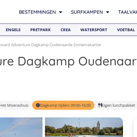
BESTEMMINGEN
SURFKAMPEN
TAALVA
ENGELS
PRETPARK
CREA
WATERSPORT
VOETBAL
oard Adventure Dagkamp Oudenaarde Zomervakantie
ure Dagkamp Oudenaar
Het Moerashuis
Dagkamp tijden: 09:00-16:00
Eigen lunchpakket