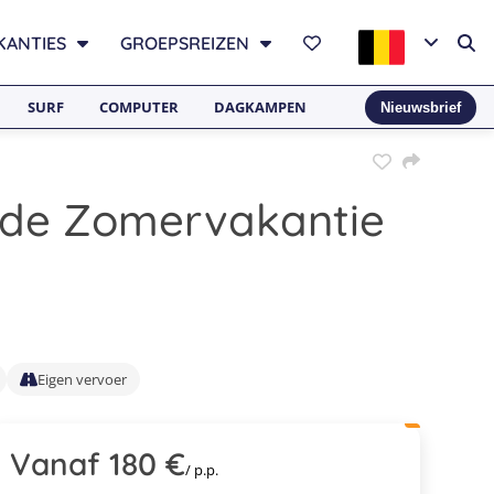
KANTIES
GROEPSREIZEN
SURF
COMPUTER
DAGKAMPEN
Nieuwsbrief
de Zomervakantie
Eigen vervoer
Vanaf 180 €
/ p.p.