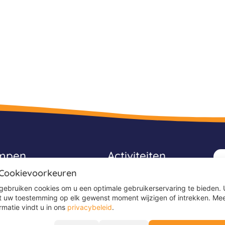
ampen
Activiteiten
 Cookievoorkeuren
Avonturenkampen
gebruiken cookies om u een optimale gebruikerservaring te bieden. 
Game kampen
t uw toestemming op elk gewenst moment wijzigen of intrekken. Me
rmatie vindt u in ons
privacybeleid
.
Ponykampen