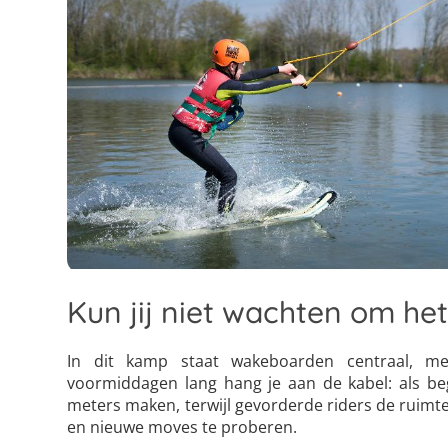
Kun jij niet wachten om het
In dit kamp staat wakeboarden centraal, me
voormiddagen lang hang je aan de kabel: als begi
meters maken, terwijl gevorderde riders de ruimte k
4
5
6
10
11
12
en nieuwe moves te proberen.