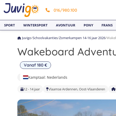
016/980.100
SPORT
WINTERSPORT
AVONTUUR
PONY
FRANS
Juvigo
/
Schoolvakanties
/
Zomerkampen 14-16 jaar 2026
/
Wakeb
Wakeboard Advent
Vanaf 180 €
Kamptaal: Nederlands
12 - 14 jaar
Vlaamse Ardennen, Oost-Vlaanderen
1
7
2
8
3
9