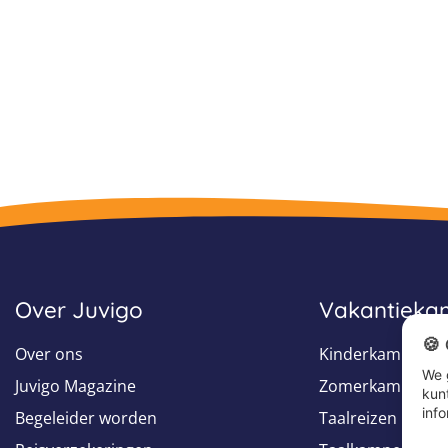
Over Juvigo
Vakantiek
🍪
Over ons
Kinderkampen
We 
Juvigo Magazine
Zomerkampen
kun
info
Begeleider worden
Taalreizen