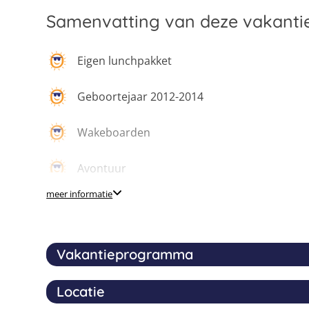
Samenvatting van deze vakanti
Eigen lunchpakket
Geboortejaar 2012-2014
Wakeboarden
Avontuur
meer informatie
Vakantieprogramma
Locatie
Tijdens dit dagkamp in de zomervakantie krijg j
je wakeboardskills op te bouwen of verder te ver