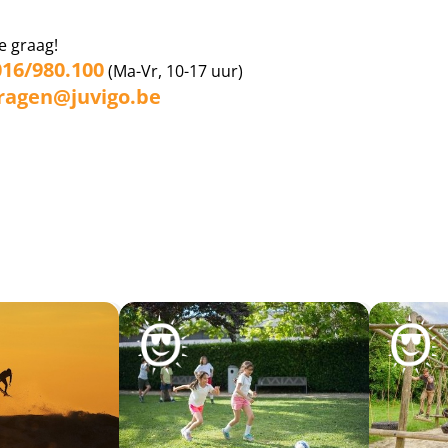
e graag!
016/980.100
(Ma-Vr, 10-17 uur)
ragen@juvigo.be