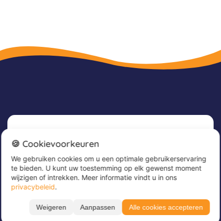
Nieuwsbrief
🍪 Cookievoorkeuren
We gebruiken cookies om u een optimale gebruikerservaring
Meld u nu aan voor onze nieuwsbrief om
te bieden. U kunt uw toestemming op elk gewenst moment
geweldige aanbiedingen te ontvangen en op de
wijzigen of intrekken. Meer informatie vindt u in ons
hoogte te blijven!
privacybeleid
.
Voer hier uw e-mailadres in
*
Weigeren
Aanpassen
Alle cookies accepteren