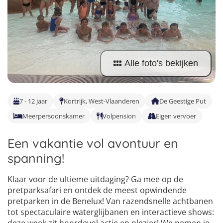
Taalvakanties Nederlands
Malta
Surfkampen Buitenland
Taalvakanties Duits
Nederland
Surfkampen 18+
Taalvakanties Italiaans
Buitenland
Alle foto's bekijken
7 - 12 jaar
Kortrijk, West-Vlaanderen
De Geestige Put
Meerpersoonskamer
Volpension
Eigen vervoer
Een vakantie vol avontuur en
spanning!
Klaar voor de ultieme uitdaging? Ga mee op de
pretparksafari en ontdek de meest opwindende
pretparken in de Benelux! Van razendsnelle achtbanen
tot spectaculaire waterglijbanen en interactieve shows: