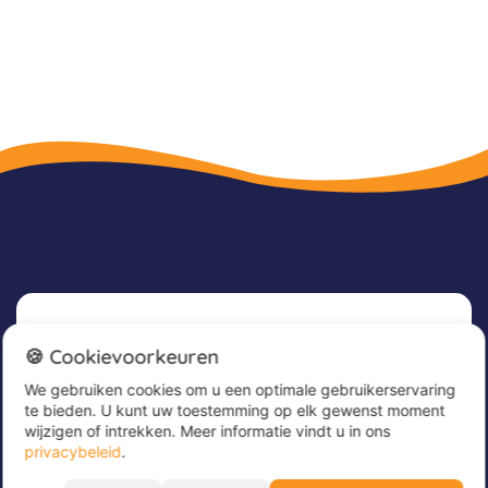
Nieuwsbrief
🍪 Cookievoorkeuren
We gebruiken cookies om u een optimale gebruikerservaring
Meld u nu aan voor onze nieuwsbrief om
te bieden. U kunt uw toestemming op elk gewenst moment
geweldige aanbiedingen te ontvangen en op de
wijzigen of intrekken. Meer informatie vindt u in ons
hoogte te blijven!
privacybeleid
.
Voer hier uw e-mailadres in
*