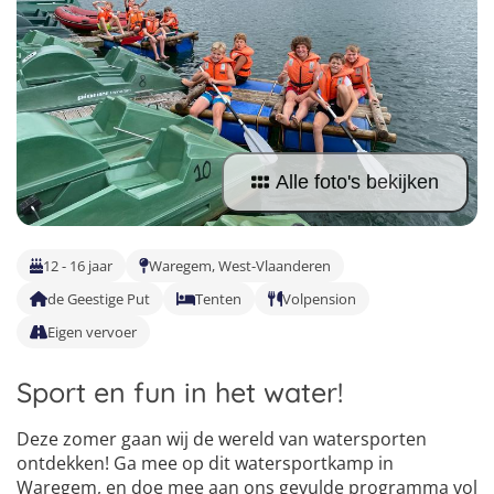
Taalvakanties Nederlands
Malta
Surfkampen Buitenland
Taalvakanties Duits
Nederland
Surfkampen 18+
Taalvakanties Italiaans
Buitenland
Alle foto's bekijken
12 - 16 jaar
Waregem, West-Vlaanderen
de Geestige Put
Tenten
Volpension
Eigen vervoer
Sport en fun in het water!
Deze zomer gaan wij de wereld van watersporten
ontdekken! Ga mee op dit watersportkamp in
Waregem, en doe mee aan ons gevulde programma vol