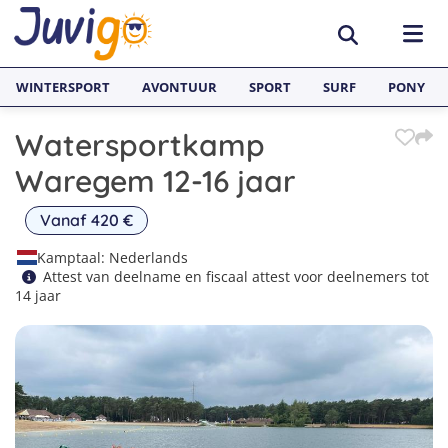
WINTERSPORT
AVONTUUR
SPORT
SURF
PONY
Watersportkamp
BESTEMMINGEN
Waregem 12-16 jaar
België
SURFKAMPEN
Vanaf 420 €
Spanje
Surfkampen België
TAALVAKANTIES
Kamptaal: Nederlands
Attest van deelname en fiscaal attest voor deelnemers tot
Duitsland
Surfkampen Frankrijk
Alle Juvigo Taalreizen
GROEPSREIZEN
14 jaar
Zweden
Surfkampen Spanje
Taalvakanties Frans
Jongeren
Portugal
Surfkampen Portugal
Taalvakanties Engels
Jongvolwassenen
Frankrijk
Surfkampen Nederland
Taalvakanties Spaans
Volwassenen
Italië
Surfkampen Sri Lanka