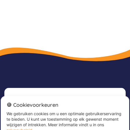
Nieuwsbrief
🍪 Cookievoorkeuren
We gebruiken cookies om u een optimale gebruikerservaring
Meld u nu aan voor onze nieuwsbrief om
te bieden. U kunt uw toestemming op elk gewenst moment
geweldige aanbiedingen te ontvangen en op de
wijzigen of intrekken. Meer informatie vindt u in ons
hoogte te blijven!