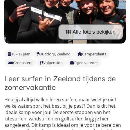
Vind jouw perfecte kamp
Beantwoord een paar korte vragen en wij doen de rest.
Alle foto's bekijken
10 - 17 jaar
Ouddorp, Zeeland
Camperplaats
Groepstent
Volpension
Eigen vervoer
Leer surfen in Zeeland tijdens de
zomervakantie
Heb jij al altijd willen leren surfen, maar weet je niet
welke watersport het best bij je past? Dan is dit het
ideale kamp voor jou! De eerste stappen van het
kitesurfen, windsurfen en golfsurfen krijg je hier
aangeleerd. Dit kamp is ideaal om je voor te bereiden