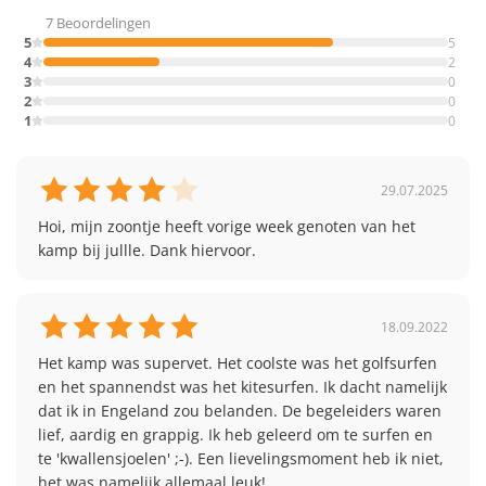
7 Beoordelingen
5
5
4
2
3
0
2
0
1
0
29.07.2025
Hoi, mijn zoontje heeft vorige week genoten van het 
18.09.2022
Het kamp was supervet. Het coolste was het golfsurfen 
en het spannendst was het kitesurfen. Ik dacht namelijk 
dat ik in Engeland zou belanden. De begeleiders waren 
lief, aardig en grappig. Ik heb geleerd om te surfen en 
te 'kwallensjoelen' ;-). Een lievelingsmoment heb ik niet, 
het was namelijk allemaal leuk! 