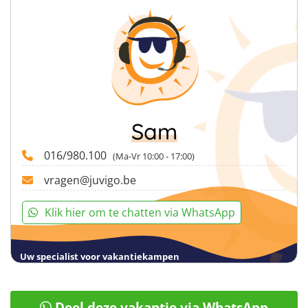
deelname. Ook ontvang je een fiscaal attest wanneer je
gedurende het kamp jonger dan 14 bent. Deze attesten
kan je onder andere gebruiken voor terugbetaling van
je mutualiteiten.
Sam
016/980.100
(Ma-Vr 10:00 - 17:00)
vragen@juvigo.be
Klik hier om te chatten via WhatsApp
Uw specialist voor vakantiekampen
Deel deze vakantie via WhatsApp