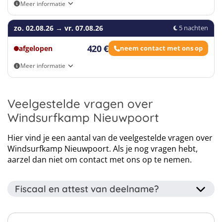
Meer informatie
Eigen vervoer
zo. 02.08.26
→
vr. 07.08.26
5 nachten
420 €
afgelopen
Leaflet
|
Map data ©
neem contact met ons op
OpenStreetMap
contributors
Meer informatie
Click map to enable scroll zoom
Eigen vervoer
Veelgestelde vragen over
Windsurfkamp Nieuwpoort
Hier vind je een aantal van de veelgestelde vragen over
Windsurfkamp Nieuwpoort. Als je nog vragen hebt,
aarzel dan niet om contact met ons op te nemen.
Fiscaal en attest van deelname?
Dit kamp wordt georganiseerd door een erkende
jeugdorganisatie dus na afloop krijg je een attest van