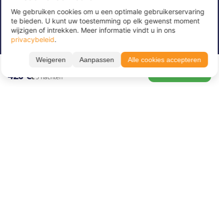
We gebruiken cookies om u een optimale gebruikerservaring
Meld u nu aan voor onze nieuwsbrief om
te bieden. U kunt uw toestemming op elk gewenst moment
geweldige aanbiedingen te ontvangen en op de
wijzigen of intrekken. Meer informatie vindt u in ons
hoogte te blijven!
privacybeleid
.
Alle periodes ➔
Voer hier uw e-mailadres in
*
Weigeren
Aanpassen
Alle cookies accepteren
23.08. – 28.08.26
BOEK NU
420 €
5 nachten
Over Juvigo
Over ons
Vakantiekampen
Juvigo Magazine