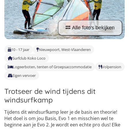
Vind jouw perfecte kamp
Beantwoord een paar korte vragen en wij doen de rest.
Alle foto's bekijken
10 - 17 jaar
Nieuwpoort, West-Vlaanderen
Surfclub Koko Loco
Logeerboten, tenten of Groepsaccommodatie
Volpension
Eigen vervoer
Trotseer de wind tijdens dit
windsurfkamp
Tijdens dit windsurfkamp leer je de basis en theorie!
Het doel is om jou Basis, Evo 1 en misschien wel te
beginne aan je Evo 2. Je wordt een echte pro dus! Elke