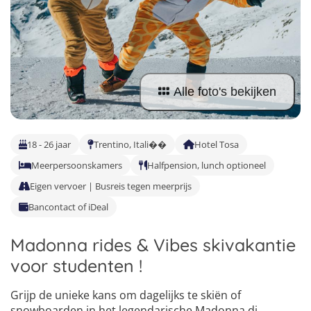
Taalvakanties Nederlands
Malta
Surfkampen Buitenland
Taalvakanties Duits
Nederland
Surfkampen 18+
Taalvakanties Italiaans
Buitenland
Alle foto's bekijken
18 - 26 jaar
Trentino, Itali��
Hotel Tosa
Meerpersoonskamers
Halfpension, lunch optioneel
Eigen vervoer | Busreis tegen meerprijs
Bancontact of iDeal
Madonna rides & Vibes skivakantie
voor studenten !
Grijp de unieke kans om dagelijks te skiën of
snowboarden in het legendarische Madonna di