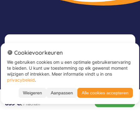
Nieuwsbrief
🍪 Cookievoorkeuren
We gebruiken cookies om u een optimale gebruikerservaring
Meld u nu aan voor onze nieuwsbrief om
te bieden. U kunt uw toestemming op elk gewenst moment
geweldige aanbiedingen te ontvangen en op de
wijzigen of intrekken. Meer informatie vindt u in ons
hoogte te blijven!
privacybeleid
.
Alle periodes ➔
Voer hier uw e-mailadres in
*
Weigeren
Aanpassen
Alle cookies accepteren
30.01. – 06.02.27
BOEK NU
859 €
7 nachten