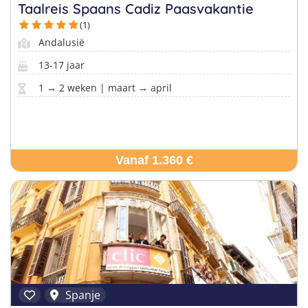
Taalreis Spaans Cadiz Paasvakantie
(1)
Andalusië
Vind jouw perfecte kamp
Beantwoord een paar korte vragen en wij doen de rest.
13-17 jaar
1 → 2 weken | maart → april
Vanaf 1.360 €
Spanje