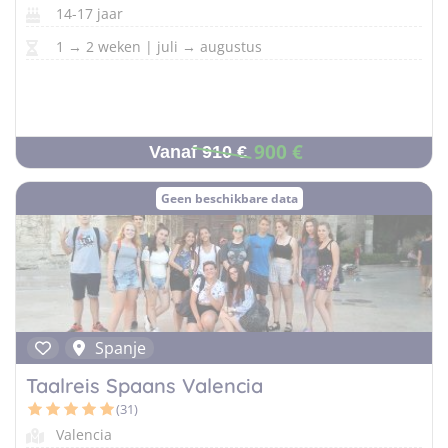
14-17 jaar
1 → 2 weken | juli → augustus
900 €
Vanaf 910 €
Geen beschikbare data
Spanje
Taalreis Spaans Valencia
(31)
Valencia