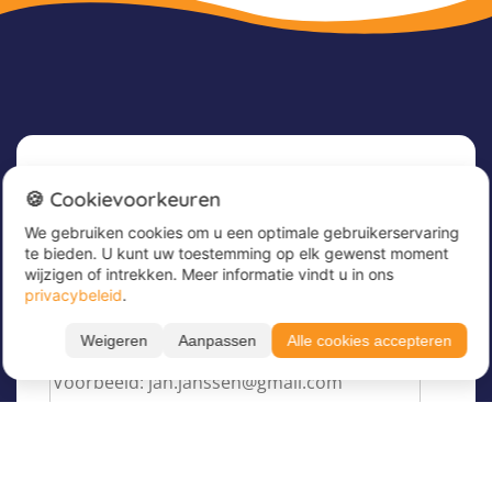
Nieuwsbrief
🍪 Cookievoorkeuren
We gebruiken cookies om u een optimale gebruikerservaring
Meld u nu aan voor onze nieuwsbrief om
te bieden. U kunt uw toestemming op elk gewenst moment
geweldige aanbiedingen te ontvangen en op de
wijzigen of intrekken. Meer informatie vindt u in ons
hoogte te blijven!
privacybeleid
.
Voer hier uw e-mailadres in
*
Weigeren
Aanpassen
Alle cookies accepteren
Filteren
Toon resultaten