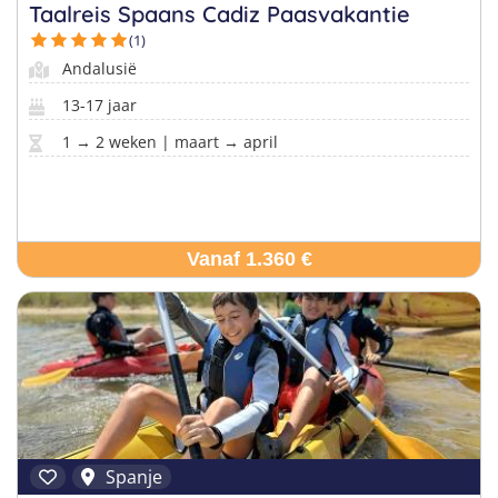
Taalreis Spaans Cadiz Paasvakantie
(1)
Andalusië
Vind jouw perfecte kamp
Beantwoord een paar korte vragen en wij doen de rest.
13-17 jaar
1 → 2 weken | maart → april
Vanaf 1.360 €
Spanje