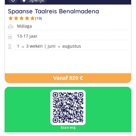
Spaanse Taalreis Benalmadena
(19)
Málaga
13-17 jaar
1 → 3 weken | juni → augustus
Vanaf 820 €
Scan mij