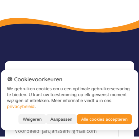
Nieuwsbrief
🍪 Cookievoorkeuren
We gebruiken cookies om u een optimale gebruikerservaring
Meld u nu aan voor onze nieuwsbrief om
te bieden. U kunt uw toestemming op elk gewenst moment
geweldige aanbiedingen te ontvangen en op de
wijzigen of intrekken. Meer informatie vindt u in ons
hoogte te blijven!
privacybeleid
.
Voer hier uw e-mailadres in
*
Weigeren
Aanpassen
Alle cookies accepteren