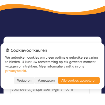
Nieuwsbrief
🍪 Cookievoorkeuren
We gebruiken cookies om u een optimale gebruikerservaring
Meld u nu aan voor onze nieuwsbrief om
te bieden. U kunt uw toestemming op elk gewenst moment
geweldige aanbiedingen te ontvangen en op de
wijzigen of intrekken. Meer informatie vindt u in ons
hoogte te blijven!
privacybeleid
.
Voer hier uw e-mailadres in
*
Weigeren
Aanpassen
Alle cookies accepteren