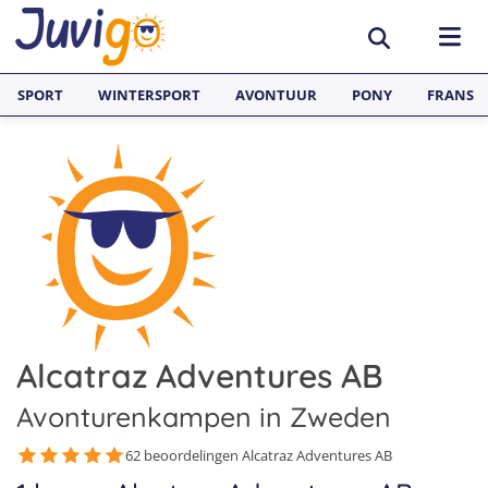
SPORT
WINTERSPORT
AVONTUUR
PONY
FRANS
BESTEMMINGEN
België
SURFKAMPEN
Spanje
Surfkampen België
TAALVAKANTIES
Duitsland
Surfkampen Frankrijk
Alle Juvigo Taalreizen
GROEPSREIZEN
Zweden
Surfkampen Spanje
Taalvakanties Frans
Alcatraz Adventures AB
Jongeren
Portugal
Surfkampen Portugal
Taalvakanties Engels
Jongvolwassenen
Avonturenkampen in Zweden
Frankrijk
Surfkampen Nederland
Taalvakanties Spaans
Volwassenen
62 beoordelingen Alcatraz Adventures AB
Italië
Surfkampen Sri Lanka