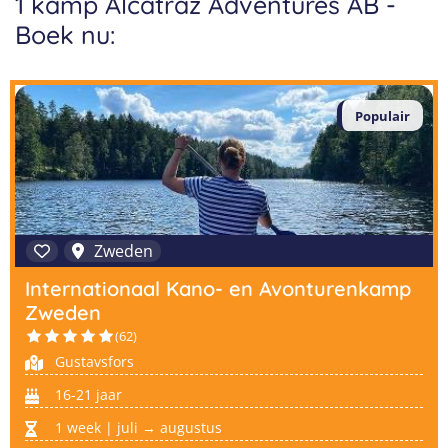
1 kamp Alcatraz Adventures AB -
Taalvakanties Nederlands
Boek nu:
Malta
Surfkampen Buitenland
Taalvakanties Duits
Nederland
Surfkampen 18+
Taalvakanties Italiaans
Buitenland
Populair
Zweden
Internationaal Kano- en Avonturenkamp
Zweden
(62)
Gustavsfors
16-21 jaar
1 week | juli → augustus