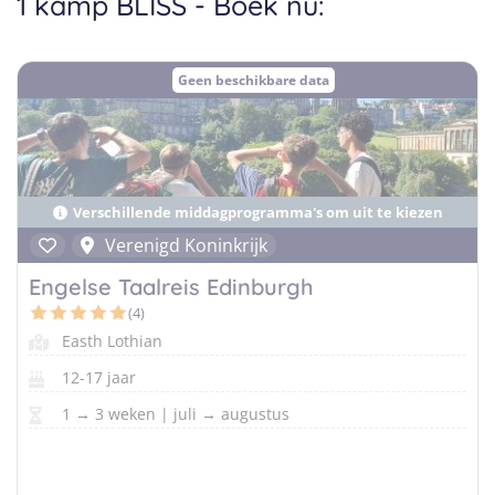
1 kamp BLISS - Boek nu:
Taalvakanties Nederlands
Malta
Surfkampen Buitenland
Taalvakanties Duits
Nederland
Surfkampen 18+
Geen beschikbare data
Taalvakanties Italiaans
Buitenland
Verschillende middagprogramma's om uit te kiezen
Verenigd Koninkrijk
Engelse Taalreis Edinburgh
(4)
Easth Lothian
12-17 jaar
1 → 3 weken | juli → augustus