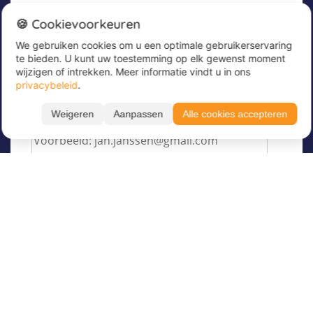
Nieuwsbrief
🍪 Cookievoorkeuren
We gebruiken cookies om u een optimale gebruikerservaring
Meld u nu aan voor onze nieuwsbrief om
te bieden. U kunt uw toestemming op elk gewenst moment
geweldige aanbiedingen te ontvangen en op de
wijzigen of intrekken. Meer informatie vindt u in ons
hoogte te blijven!
privacybeleid
.
Voer hier uw e-mailadres in
*
Weigeren
Aanpassen
Alle cookies accepteren
Over Juvigo
Over ons
Vakantiekampen