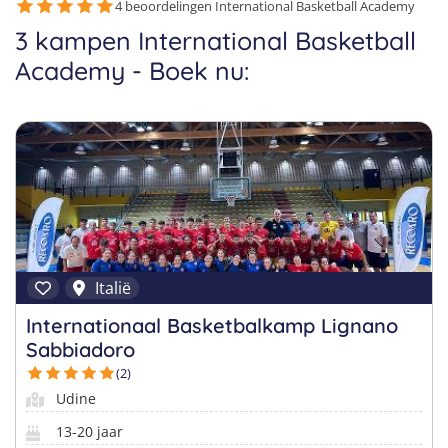
Taalvakanties Nederlands
4 beoordelingen International Basketball Academy
Malta
3 kampen International Basketball
Surfkampen Buitenland
Taalvakanties Duits
Academy - Boek nu:
Nederland
Surfkampen 18+
Taalvakanties Italiaans
Buitenland
Italië
Internationaal Basketbalkamp Lignano
Sabbiadoro
(2)
Udine
13-20 jaar