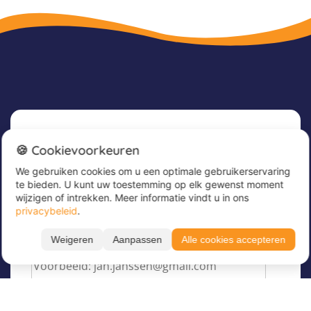
Nieuwsbrief
🍪 Cookievoorkeuren
We gebruiken cookies om u een optimale gebruikerservaring
Meld u nu aan voor onze nieuwsbrief om
te bieden. U kunt uw toestemming op elk gewenst moment
geweldige aanbiedingen te ontvangen en op de
wijzigen of intrekken. Meer informatie vindt u in ons
hoogte te blijven!
privacybeleid
.
Voer hier uw e-mailadres in
*
Weigeren
Aanpassen
Alle cookies accepteren