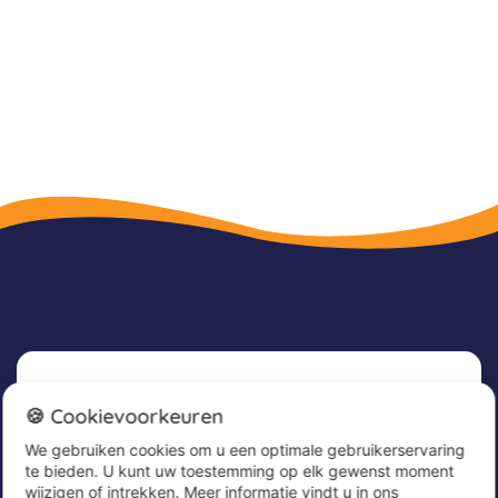
Nieuwsbrief
🍪 Cookievoorkeuren
We gebruiken cookies om u een optimale gebruikerservaring
Meld u nu aan voor onze nieuwsbrief om
te bieden. U kunt uw toestemming op elk gewenst moment
geweldige aanbiedingen te ontvangen en op de
wijzigen of intrekken. Meer informatie vindt u in ons