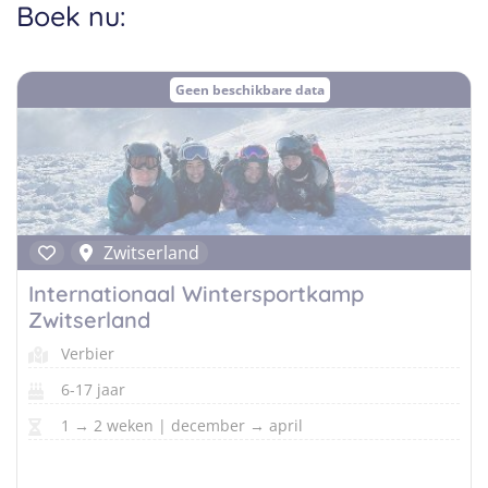
Taalvakanties Nederlands
Boek nu:
Malta
Surfkampen Buitenland
Taalvakanties Duits
Nederland
Surfkampen 18+
Taalvakanties Italiaans
Geen beschikbare data
Buitenland
Zwitserland
Internationaal Wintersportkamp
Zwitserland
Verbier
6-17 jaar
1 → 2 weken | december → april