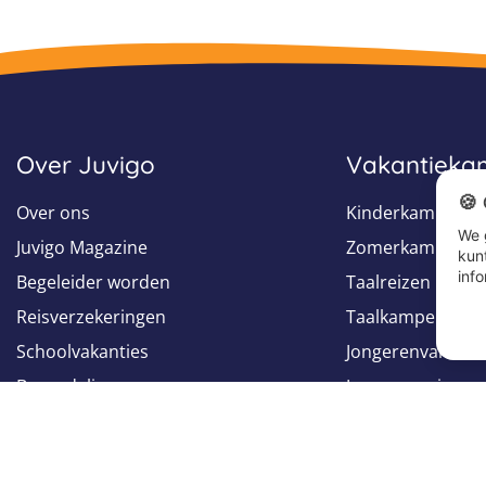
Over Juvigo
Vakantiek
🍪
Over ons
Kinderkampen
We 
Juvigo Magazine
Zomerkampen
kun
info
Begeleider worden
Taalreizen
Reisverzekeringen
Taalkampen
Schoolvakanties
Jongerenvakanti
Beoordelingen
Jongerenreizen
Groepsreizen
Volg ons op
Volg ons op