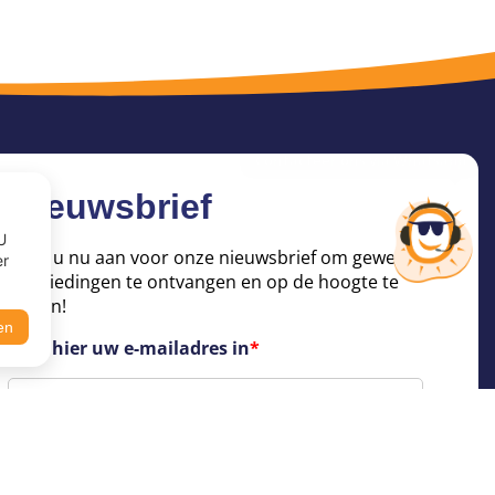
Nieuwsbrief
U
Meld u nu aan voor onze nieuwsbrief om geweldige
er
aanbiedingen te ontvangen en op de hoogte te
blijven!
en
Voer hier uw e-mailadres in
*