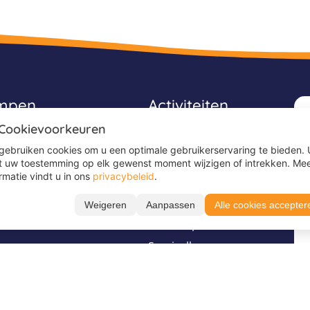
ampen
Activiteiten
 Cookievoorkeuren
Avonturenkampen
gebruiken cookies om u een optimale gebruikerservaring te bieden. 
Game kampen
t uw toestemming op elk gewenst moment wijzigen of intrekken. Me
rmatie vindt u in ons
privacybeleid
.
Ponykampen
Sportkampen
Weigeren
Aanpassen
Alle cookies accepter
es
Surfkampen
Survivalkampen
Voetbalkampen
Stel je vraag via
Volg ons op