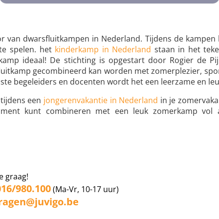
ator van dwarsfluitkampen in Nederland. Tijdens de kampen
 te spelen. het
kinderkamp in Nederland
staan in het teke
kamp ideaal! De stichting is opgestart door Rogier de Pij
sfluitkamp gecombineerd kan worden met zomerplezier, sport
aste begeleiders en docenten wordt het een leerzame en le
g tijdens een
jongerenvakantie in Nederland
in je zomervakan
trument kunt combineren met een leuk zomerkamp vol act
e graag!
016/980.100
(Ma-Vr, 10-17 uur)
ragen@juvigo.be