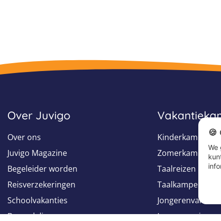
Over Juvigo
Vakantiek
🍪
Over ons
Kinderkampen
We 
Juvigo Magazine
Zomerkampen
kun
info
Begeleider worden
Taalreizen
Reisverzekeringen
Taalkampen
Schoolvakanties
Jongerenvakanti
Beoordelingen
Jongerenreizen