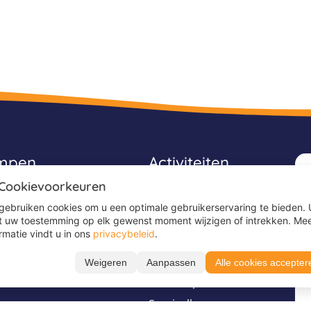
ampen
Activiteiten
 Cookievoorkeuren
Avonturenkampen
gebruiken cookies om u een optimale gebruikerservaring te bieden. 
Game kampen
t uw toestemming op elk gewenst moment wijzigen of intrekken. Me
rmatie vindt u in ons
privacybeleid
.
Ponykampen
Sportkampen
Weigeren
Aanpassen
Alle cookies accepter
es
Surfkampen
Survivalkampen