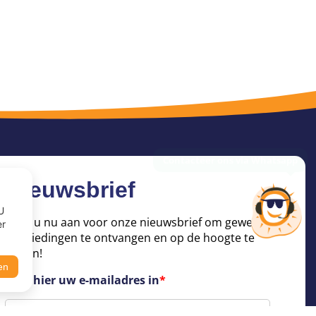
Nieuwsbrief
U
Meld u nu aan voor onze nieuwsbrief om geweldige
er
aanbiedingen te ontvangen en op de hoogte te
blijven!
en
Voer hier uw e-mailadres in
*