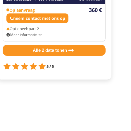
360 €
Op aanvraag
neem contact met ons op
Optioneel: part 2
Meer informatie
Optioneel: part 2
Eigen vervoer
Alle 2 data tonen
5 / 5