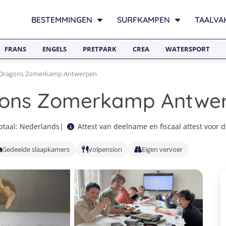
BESTEMMINGEN
SURFKAMPEN
TAALVA
FRANS
ENGELS
PRETPARK
CREA
WATERSPORT
Dragons Zomerkamp Antwerpen
gons Zomerkamp Antwe
taal: Nederlands
|
Attest van deelname en fiscaal attest voor 
Gedeelde slaapkamers
Volpension
Eigen vervoer