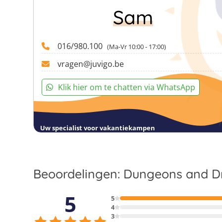
Sam
Deze reis wordt georganiseerd in samenwerking met Thrillz vzw.
016/980.100
(Ma-Vr 10:00 - 17:00)
vragen@juvigo.be
Klik hier om te chatten via WhatsApp
Uw specialist voor vakantiekampen
Beoordelingen: Dungeons and 
5
5
4
3