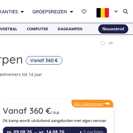
KANTIES
GROEPSREIZEN
VOETBAL
COMPUTER
DAGKAMPEN
Nieuwsbrief
rpen
Vanaf 360 €
deelnemers tot 14 jaar
Alle 2 data tonen
Vanaf 360 €
/ p.p.
Dit kamp wordt uitsluitend aangeboden met eigen vervoer
zo. 09.08.26
→
vr. 14.08.26
5 nachten