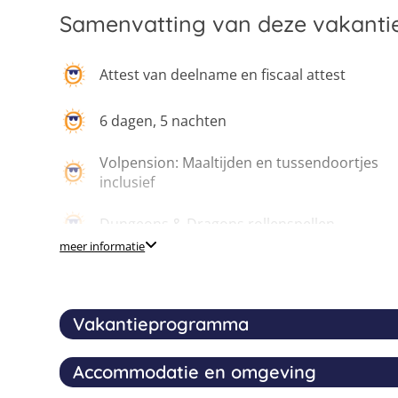
Samenvatting van deze vakanti
Attest van deelname en fiscaal attest
6 dagen, 5 nachten
Volpension: Maaltijden en tussendoortjes
inclusief
Dungeons & Dragons rollenspellen
meer informatie
Verscheidene boardgames
Vakantieprogramma
Accommodatie en omgeving
Dungeons & Dragons is al jarenlange en populair
ontstaan in de jaren 70, en werd in deze tijd 