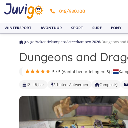
016/980.100
WINTERSPORT
AVONTUUR
SPORT
SURF
PONY
Juvigo
/
Vakantiekampen
/
Acteerkampen 2026
/
Dungeons and 
Dungeons and Dra
5 / 5 (Aantal beoordelingen: 3)
|
Kamp
12 - 18 jaar
Schoten, Antwerpen
Campus KJ