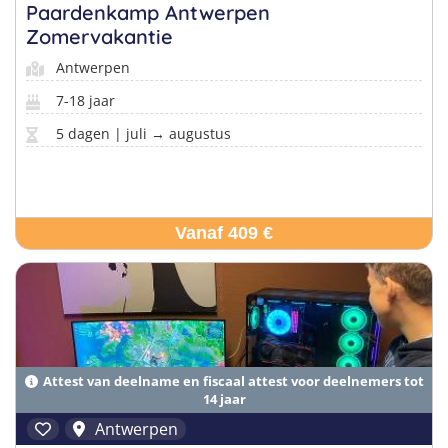
Taalvakanties Nederlands
Paardenkamp Antwerpen
Malta
Zomervakantie
Surfkampen Buitenland
Taalvakanties Duits
Antwerpen
Nederland
Surfkampen 18+
Taalvakanties Italiaans
7-18 jaar
Buitenland
5 dagen | juli → augustus
Vanaf 409 €
Attest van deelname en fiscaal attest voor deelnemers tot
14 jaar
Antwerpen