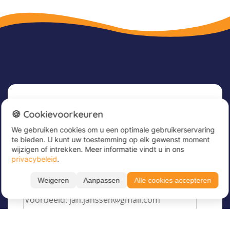
Nieuwsbrief
🍪 Cookievoorkeuren
We gebruiken cookies om u een optimale gebruikerservaring
Meld u nu aan voor onze nieuwsbrief om
te bieden. U kunt uw toestemming op elk gewenst moment
geweldige aanbiedingen te ontvangen en op de
wijzigen of intrekken. Meer informatie vindt u in ons
hoogte te blijven!
privacybeleid
.
Voer hier uw e-mailadres in
*
Weigeren
Aanpassen
Alle cookies accepteren