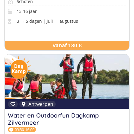
Schoten
13-16 jaar
3 → 5 dagen | juli → augustus
Vanaf 130 €
Dag
Kamp
Antwerpen
Water en Outdoorfun Dagkamp
Zilvermeer
09:30-16:00