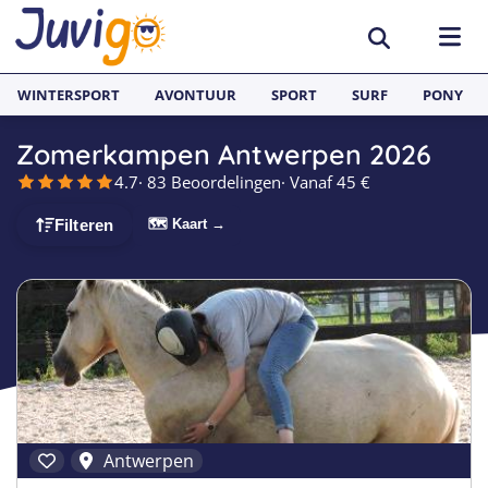
WINTERSPORT
AVONTUUR
SPORT
SURF
PONY
Zomerkampen Antwerpen 2026
BESTEMMINGEN
4.7
· 83 Beoordelingen
· Vanaf 45 €
België
SURFKAMPEN
🗺 Kaart →
Filteren
Spanje
Surfkampen België
TAALVAKANTIES
Duitsland
Surfkampen Frankrijk
Alle Juvigo Taalreizen
GROEPSREIZEN
Zweden
Surfkampen Spanje
Taalvakanties Frans
Jongeren
Portugal
Surfkampen Portugal
Taalvakanties Engels
Jongvolwassenen
Frankrijk
Surfkampen Nederland
Taalvakanties Spaans
Volwassenen
Antwerpen
Italië
Surfkampen Sri Lanka