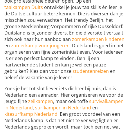
ook professionele deuren open. Op een
taalkampen Duits
ontwikkel je jouw taalskills én leer je
de Duitse cultuur betere kennen. Die is diverser dan je
misschien zou verwachten! Het trendy Berlijn, het
groene Mecklenburg-Vorpommern of rijke Düsseldorf:
Duitsland is bijzonder divers. En die diversiteit vertaalt
zich ook naar hun aanbod aan
zomerkampen kinderen
en
zomerkamp voor jongeren
. Duitsland is goed in het
organiseren van fijne zomerinitiatieven. Voor iedereen
is er een perfect kamp te vinden. Ben jij een
hartwerkende student en kan je wel een pauze
gebruiken? Kies dan voor onze
studentenreizen
en
beleef de vakantie van je leven!
Zoek je het tot slot liever iets dichter bij huis, dan is
Nederland een aanrader. Hier organiseren we voor de
jeugd fijne
zeilkampen
, maar ook toffe
survivalkampen
in Nederland
,
surfkampen in Nederland
en
kitesurfkamp Nederland
. Een groot voordeel van een
Nederlands kamp is dat het niet te ver weg ligt en er
Nederlands gesproken wordt, maar toch een net wat