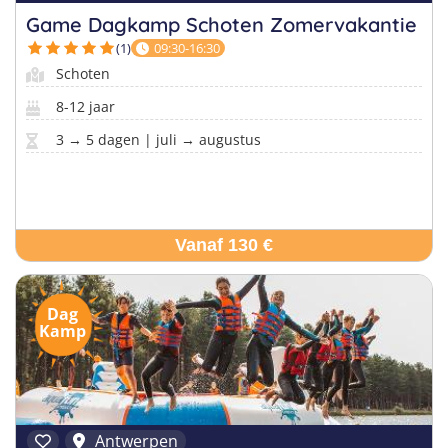
Game Dagkamp Schoten Zomervakantie
(1)
09:30-16:30
Schoten
8-12 jaar
3 → 5 dagen | juli → augustus
Vanaf 130 €
Dag
Kamp
Antwerpen