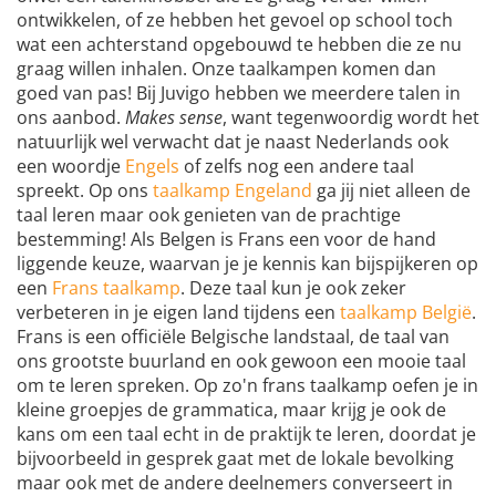
ontwikkelen, of ze hebben het gevoel op school toch
wat een achterstand opgebouwd te hebben die ze nu
graag willen inhalen. Onze taalkampen komen dan
goed van pas! Bij Juvigo hebben we meerdere talen in
ons aanbod.
Makes sense
, want tegenwoordig wordt het
natuurlijk wel verwacht dat je naast Nederlands ook
een woordje
Engels
of zelfs nog een andere taal
spreekt. Op ons
taalkamp Engeland
ga jij niet alleen de
taal leren maar ook genieten van de prachtige
bestemming! Als Belgen is Frans een voor de hand
liggende keuze, waarvan je je kennis kan bijspijkeren op
een
Frans taalkamp
. Deze taal kun je ook zeker
verbeteren in je eigen land tijdens een
taalkamp België
.
Frans is een officiële Belgische landstaal, de taal van
ons grootste buurland en ook gewoon een mooie taal
om te leren spreken. Op zo'n frans taalkamp oefen je in
kleine groepjes de grammatica, maar krijg je ook de
kans om een taal echt in de praktijk te leren, doordat je
bijvoorbeeld in gesprek gaat met de lokale bevolking
maar ook met de andere deelnemers converseert in