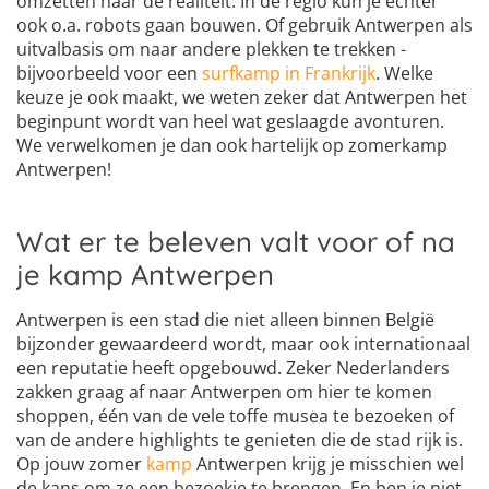
omzetten naar de realiteit. In de regio kun je echter
ook o.a. robots gaan bouwen. Of gebruik Antwerpen als
uitvalbasis om naar andere plekken te trekken -
bijvoorbeeld voor een
surfkamp in Frankrijk
. Welke
keuze je ook maakt, we weten zeker dat Antwerpen het
beginpunt wordt van heel wat geslaagde avonturen.
We verwelkomen je dan ook hartelijk op zomerkamp
Antwerpen!
Wat er te beleven valt voor of na
je kamp Antwerpen
Antwerpen is een stad die niet alleen binnen België
bijzonder gewaardeerd wordt, maar ook internationaal
een reputatie heeft opgebouwd. Zeker Nederlanders
zakken graag af naar Antwerpen om hier te komen
shoppen, één van de vele toffe musea te bezoeken of
van de andere highlights te genieten die de stad rijk is.
Op jouw zomer
kamp
Antwerpen krijg je misschien wel
de kans om ze een bezoekje te brengen. En ben je niet