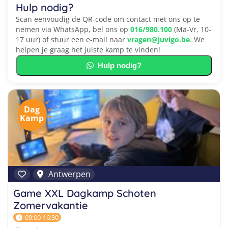
Hulp nodig?
Scan eenvoudig de QR-code om contact met ons op te
nemen via WhatsApp, bel ons op
016/980.100
(Ma-Vr, 10-
17 uur) of stuur een e-mail naar
vragen@juvigo.be
. We
helpen je graag het juiste kamp te vinden!
Hulp nodig?
Dag
Kamp
Antwerpen
Game XXL Dagkamp Schoten
Zomervakantie
09:00-16:30