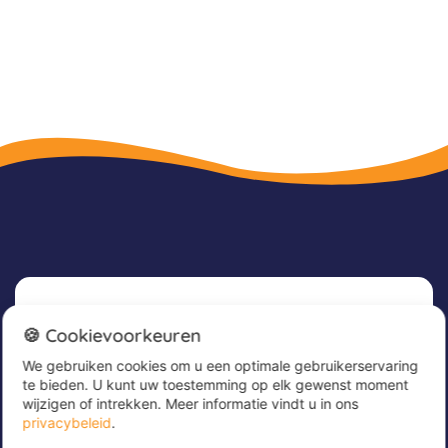
Nieuwsbrief
🍪 Cookievoorkeuren
We gebruiken cookies om u een optimale gebruikerservaring
Meld u nu aan voor onze nieuwsbrief om
te bieden. U kunt uw toestemming op elk gewenst moment
geweldige aanbiedingen te ontvangen en op de
wijzigen of intrekken. Meer informatie vindt u in ons
hoogte te blijven!
privacybeleid
.