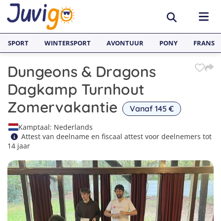
SPORT
WINTERSPORT
AVONTUUR
PONY
FRANS
Dungeons & Dragons
BESTEMMINGEN
Dagkamp Turnhout
België
SURFKAMPEN
Zomervakantie
Vanaf 145 €
Spanje
Surfkampen België
TAALVAKANTIES
Kamptaal: Nederlands
Attest van deelname en fiscaal attest voor deelnemers tot
Duitsland
Surfkampen Frankrijk
Alle Juvigo Taalreizen
GROEPSREIZEN
14 jaar
Zweden
Surfkampen Spanje
Taalvakanties Frans
Jongeren
Portugal
Surfkampen Portugal
Taalvakanties Engels
Jongvolwassenen
Frankrijk
Surfkampen Nederland
Taalvakanties Spaans
Volwassenen
Italië
Surfkampen Sri Lanka