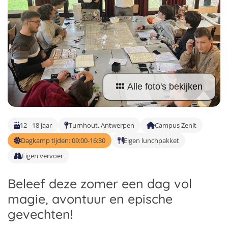
Taalvakanties Nederlands
Malta
Surfkampen Buitenland
Taalvakanties Duits
1
2
Nederland
Surfkampen 18+
Taalvakanties Italiaans
3
Buitenland
Alle foto's bekijken
12 - 18 jaar
Turnhout, Antwerpen
Campus Zenit
Dagkamp tijden: 09:00-16:30
Eigen lunchpakket
Eigen vervoer
Beleef deze zomer een dag vol
magie, avontuur en epische
gevechten!