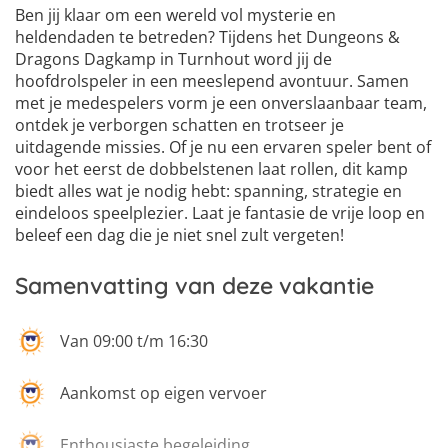
Ben jij klaar om een wereld vol mysterie en
heldendaden te betreden? Tijdens het Dungeons &
Dragons Dagkamp in Turnhout word jij de
4
hoofdrolspeler in een meeslepend avontuur. Samen
5
met je medespelers vorm je een onverslaanbaar team,
6
ontdek je verborgen schatten en trotseer je
uitdagende missies. Of je nu een ervaren speler bent of
voor het eerst de dobbelstenen laat rollen, dit kamp
biedt alles wat je nodig hebt: spanning, strategie en
eindeloos speelplezier. Laat je fantasie de vrije loop en
beleef een dag die je niet snel zult vergeten!
Samenvatting van deze vakantie
Van 09:00 t/m 16:30
Aankomst op eigen vervoer
Enthousiaste begeleiding