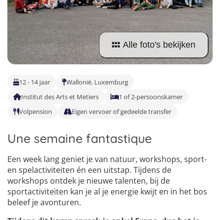
Taalvakanties Nederlands
Malta
Surfkampen Buitenland
Taalvakanties Duits
Nederland
Surfkampen 18+
Taalvakanties Italiaans
Alle foto's bekijken
Buitenland
12 - 14 jaar
Wallonië, Luxemburg
Institut des Arts et Metiers
1 of 2-persoonskamer
Volpension
Eigen vervoer of gedeelde transfer
Une semaine fantastique
Een week lang geniet je van natuur, workshops, sport-
en spelactiviteiten én een uitstap. Tijdens de
workshops ontdek je nieuwe talenten, bij de
sportactiviteiten kan je al je energie kwijt en in het bos
beleef je avonturen.