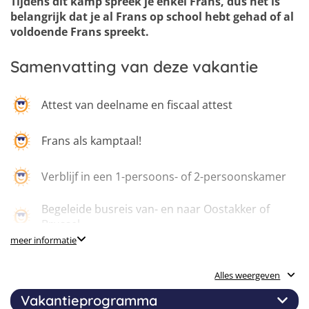
Tijdens dit kamp spreek je enkel Frans, dus het is
belangrijk dat je al Frans op school hebt gehad of al
voldoende Frans spreekt.
Samenvatting van deze vakantie
Attest van deelname en fiscaal attest
Frans als kamptaal!
Verblijf in een 1-persoons- of 2-persoonskamer
Begeleide busreis van- en naar Oostakker of
Brussel
meer informatie
Volpension verzorging
Alles weergeven
24/7 toffe begeleiding
Vakantieprogramma