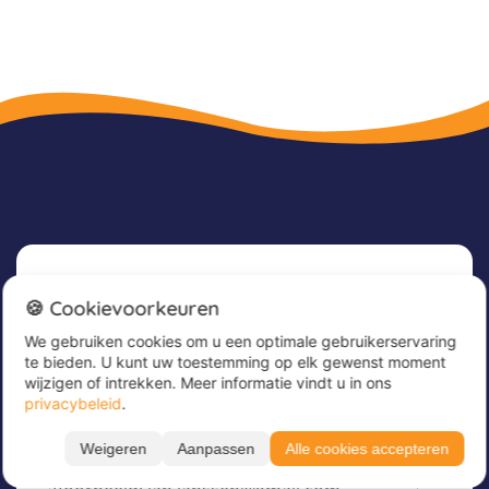
Nieuwsbrief
🍪 Cookievoorkeuren
We gebruiken cookies om u een optimale gebruikerservaring
Meld u nu aan voor onze nieuwsbrief om
te bieden. U kunt uw toestemming op elk gewenst moment
geweldige aanbiedingen te ontvangen en op de
wijzigen of intrekken. Meer informatie vindt u in ons
hoogte te blijven!
privacybeleid
.
Voer hier uw e-mailadres in
*
Weigeren
Aanpassen
Alle cookies accepteren