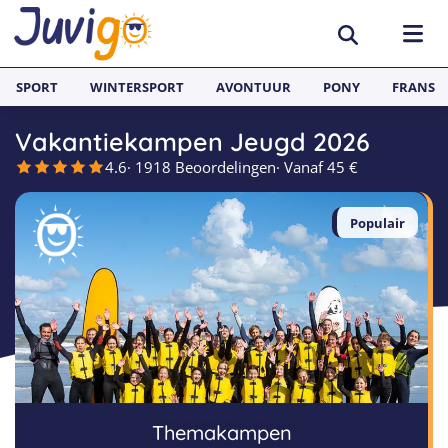
SPORT
WINTERSPORT
AVONTUUR
PONY
FRANS
Vakantiekampen Jeugd 2026
BESTEMMINGEN
4.6
· 1918 Beoordelingen
· Vanaf 45 €
België
SURFKAMPEN
Populair
Spanje
Surfkampen België
TAALVAKANTIES
Duitsland
Surfkampen Frankrijk
Alle Juvigo Taalreizen
GROEPSREIZEN
Zweden
Surfkampen Spanje
Taalvakanties Frans
Jongeren
Portugal
Surfkampen Portugal
Taalvakanties Engels
Jongvolwassenen
Frankrijk
Surfkampen Nederland
Taalvakanties Spaans
Volwassenen
Themakampen
Italië
Surfkampen Sri Lanka