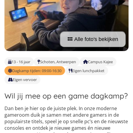
Vind jouw perfecte kamp
Beantwoord een paar korte vragen en wij doen de rest.
Alle foto's bekijken
13 - 16 jaar
Schoten, Antwerpen
Campus Kajee
Dagkamp tijden: 09:00-16:30
Eigen lunchpakket
Eigen vervoer
Wil jij mee op een game dagkamp?
Dan ben je hier op de juiste plek. In onze moderne
gameroom duik je samen met andere gamers in de
populairste titels, speel je op snelle pc’s en de nieuwste
consoles en ontdek je nieuwe games én nieuwe