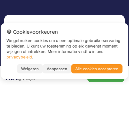
Nieuwsbrief
🍪 Cookievoorkeuren
We gebruiken cookies om u een optimale gebruikerservaring
Meld u nu aan voor onze nieuwsbrief om
te bieden. U kunt uw toestemming op elk gewenst moment
geweldige aanbiedingen te ontvangen en op de
wijzigen of intrekken. Meer informatie vindt u in ons
hoogte te blijven!
privacybeleid
.
Alle periodes ➔
Voer hier uw e-mailadres in
*
Weigeren
Aanpassen
Alle cookies accepteren
17.08. – 21.08.26
BOEK NU
170 €
5 dagen