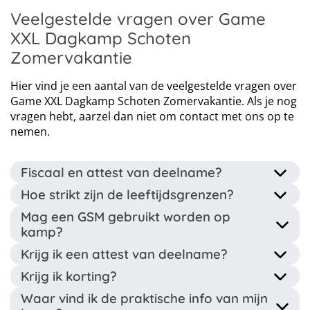
Dagkamp - zonder overnachting
Dagkamp tijden: 09:00-16:30
Veelgestelde vragen over Game
XXL Dagkamp Schoten
Zomervakantie
Hier vind je een aantal van de veelgestelde vragen over
Game XXL Dagkamp Schoten Zomervakantie. Als je nog
vragen hebt, aarzel dan niet om contact met ons op te
nemen.
Fiscaal en attest van deelname?
Hoe strikt zijn de leeftijdsgrenzen?
Dit kamp wordt georganiseerd door een erkende
Mag een GSM gebruikt worden op
jeugdorganisatie dus na afloop krijg je een attest van
Ben je net te jong of net te oud voor dit kamp? Neem
kamp?
deelname. Ook ontvang je een fiscaal attest wanneer je
dan contact op en dan kunnen we kijken naar de
gedurende het kamp jonger dan 14 bent. Deze attesten
Krijg ik een attest van deelname?
mogelijkheden. Soms kan hier een uitzondering
Op kamp maken wij geen probleem van GSM gebruik.
kan je onder andere gebruiken voor terugbetaling van
worden gemaakt.
Krijg ik korting?
Dit dient wel te gebeuren volgens de regels die
je mutualiteiten.
Ja hoor! Dit kamp wordt begeleid door een erkende
besproken werden met/door de kampleider. Wanneer
Waar vind ik de praktische info van mijn
jeugdorganisatie waardoor ze u na het kamp een
Gezinskorting: bij het inschrijven van meerdere
we merken dat GSM gebruik leidt tot pesterijen,