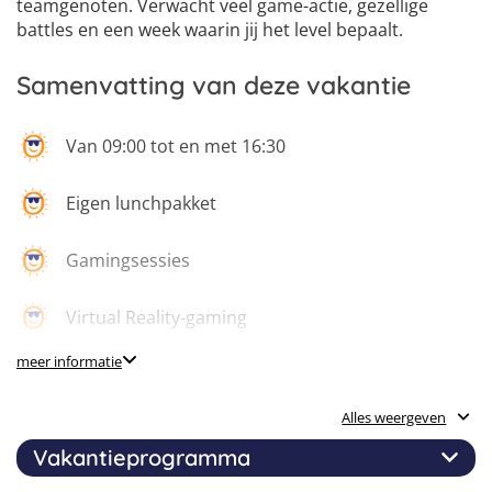
teamgenoten. Verwacht veel game-actie, gezellige
battles en een week waarin jij het level bepaalt.
Samenvatting van deze vakantie
Van 09:00 tot en met 16:30
Eigen lunchpakket
Gamingsessies
Virtual Reality-gaming
meer informatie
Racing simulators
Alles weergeven
High-end game-pc’s
Vakantieprogramma
Lasershoot & Gelblaster