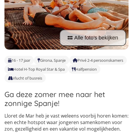
Taalvakanties Nederlands
Malta
Surfkampen Buitenland
Taalvakanties Duits
Nederland
Surfkampen 18+
Taalvakanties Italiaans
Buitenland
Alle foto's bekijken
16 - 17 jaar
Girona, Spanje
Privé 2-4 persoonskamers
Hotel H-Top Royal Star & Spa
Halfpension
Vlucht of busreis
Ga deze zomer mee naar het
zonnige Spanje!
Lloret de Mar heb je vast weleens voorbij horen komen:
een echte hotspot waar jongeren samenkomen voor
zon, gezelligheid en een vakantie vol mogelijkheden.