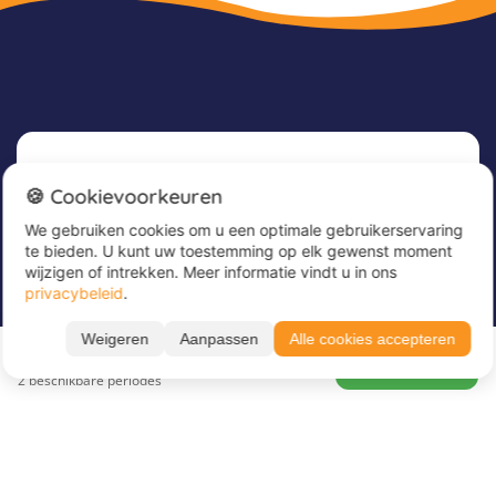
Nieuwsbrief
🍪 Cookievoorkeuren
We gebruiken cookies om u een optimale gebruikerservaring
Meld u nu aan voor onze nieuwsbrief om
te bieden. U kunt uw toestemming op elk gewenst moment
geweldige aanbiedingen te ontvangen en op de
wijzigen of intrekken. Meer informatie vindt u in ons
hoogte te blijven!
privacybeleid
.
Voer hier uw e-mailadres in
*
Weigeren
Aanpassen
Alle cookies accepteren
Vanaf 677 €
BOEK NU
2 beschikbare periodes