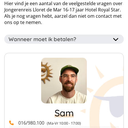
Hier vind je een aantal van de veelgestelde vragen over
Jongerenreis Lloret de Mar 16-17 jaar Hotel Royal Star.
Als je nog vragen hebt, aarzel dan niet om contact met
ons op te nemen.
Wanneer moet ik betalen?
Het voorschot van 40% van het totaalbedrag dient
binnen drie dagen betaald te worden na het
reserveren van je reis. Je kan je voorschot betalen via je
online account dat je krijgt nadat wij jouw boeking
verwerkt hebben.
Het overige bedrag van 60% van het totaalbedrag
vragen we uiterlijk 56 dagen (8 weken) voor afreis te
betalen.
Sam
016/980.100
(Ma-Vr 10:00 - 17:00)