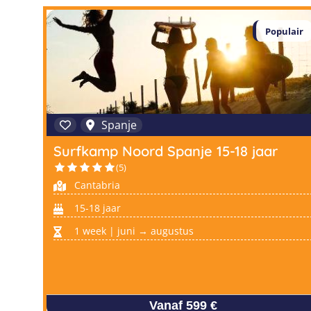
Populair
Spanje
Surfkamp Noord Spanje 15-18 jaar
(5)
Cantabria
15-18 jaar
1 week | juni → augustus
Vanaf 599 €