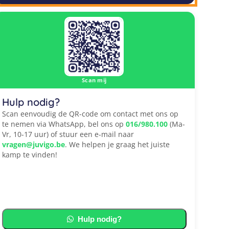
Scan mij
Hulp nodig?
Scan eenvoudig de QR-code om contact met ons op
te nemen via WhatsApp, bel ons op
016/980.100
(Ma-
Vr, 10-17 uur) of stuur een e-mail naar
vragen@juvigo.be
. We helpen je graag het juiste
kamp te vinden!
Hulp nodig?