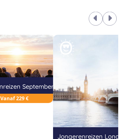
nreizen September
J
Vanaf 229 €
Jongerenreizen Londen