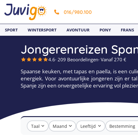
016/980.100
SPORT
WINTERSPORT
AVONTUUR
PONY
FRANS
Jongerenreizen Span
4.6
· 209 Beoordelingen
· Vanaf 270 €
Spaanse keuken, met tapas en paella, is een culi
energiek. Voor avontuurlijke jongeren zijn er ta
Spanje zijn een onvergetelijke ervaring vol plezi
Taal
Maand
Leeftijd
Bestemming