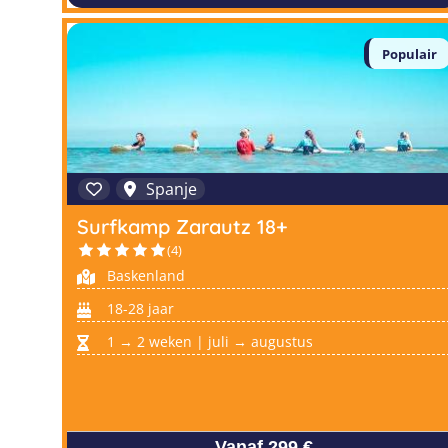
Populair
Spanje
Surfkamp Zarautz 18+
(4)
Baskenland
18-28 jaar
1 → 2 weken | juli → augustus
Vanaf 299 €