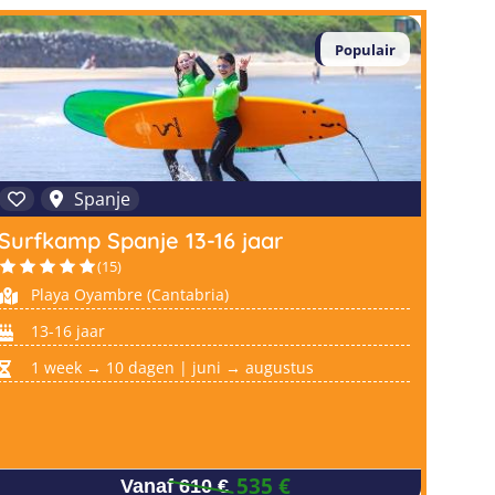
Populair
Spanje
Surfkamp Spanje 13-16 jaar
(15)
Playa Oyambre (Cantabria)
13-16 jaar
1 week → 10 dagen | juni → augustus
535 €
Vanaf 610 €