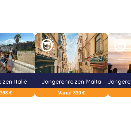
zen Italië
Jongerenreizen Malta
Jongere
398 €
Vanaf 830 €