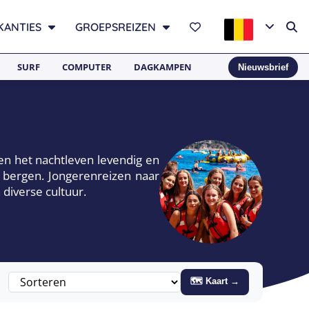
KANTIES
GROEPSREIZEN
SURF
COMPUTER
DAGKAMPEN
Nieuwsbrief
ken het nachtleven levendig en
de bergen. Jongerenreizen naar
 diverse cultuur.
🗺 Kaart →