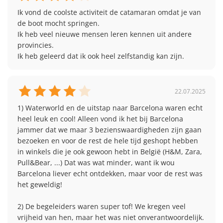
Spaanse zon. ’s Middags heb je vrije tijd om zelf op
afspraken
ontdekking te gaan. Ga lunchen in een lokaal
Ik vond de coolste activiteit de catamaran omdat je van 
Kortom: twee levendige badplaatsen in één
Gezellige avondplanning met activiteiten; na
restaurant, shop wat op de boulevard of geniet op
de boot mocht springen.

bestemming.
het avondeten mag niemand het hotel
een terrasje — helemaal zoals jij het wilt. Wie dat wil,
Ik heb veel nieuwe mensen leren kennen uit andere 
zelfstandig verlaten
kan met onze monitoren mee naar een mooi
provincies.

Zero tolerance voor roken, vapes & alcohol
uitkijkpunt met zicht over Malgrat de Mar, perfect
Ik heb geleerd dat ik ook heel zelfstandig kan zijn.
+
voor een leuke foto! ’s Avonds sluiten we de dag af
met een gezellige avondactiviteit, opnieuw begeleid
−
Legends | 15-16 jaar
door onze monitoren.
25
22.07.2025
26
Leeftijd: minimum 15 jaar in het jaar van vertrek
27
1) Waterworld en de uitstap naar Barcelona waren echt 
Transport: begeleiding op de heen- en terugreis
heel leuk en cool! Alleen vond ik het bij Barcelona 
Dag 6: relaxen op de catamaran
vanuit België
jammer dat we maar 3 bezienswaardigheden zijn gaan 
Mogelijkheid om de bus te nemen uit Nederland
bezoeken en voor de rest de hele tijd geshopt hebben 
Dag 6 draait helemaal om de catamaran! We nemen
of te vliegen (bij vliegen is er pas begeleiding
in winkels die je ook gewoon hebt in België (H&M, Zara, 
samen de bus naar Lloret de Mar, waar de catamaran
vanaf aankomst op de bestemming)
Pull&Bear, ...) Dat was wat minder, want ik wou 
al op ons wacht voor een ontspannen tocht over de
Monitoren zijn 24/7 bereikbaar
Barcelona liever echt ontdekken, maar voor de rest was 
Middellandse Zee. Eten en drinken zijn inbegrepen —
Overdag is er ruimte voor vrijheid: jongeren
het geweldig! 

superhandig dus. Na enkele uren op het water keren
kunnen zelf de omgeving verkennen, naar het
we met de bus terug naar Malgrat de Mar. Na dit zee-
strand gaan, iets eten of drinken binnen
2) De begeleiders waren super tof! We kregen veel 
avontuur eten we samen in het hotel en trekken we
afgesproken tijdstippen
vrijheid van hen, maar het was niet onverantwoordelijk. 
daarna naar het strand voor een prachtige sunset.
Eigen keuze in het te kiezen excursiepakket (het