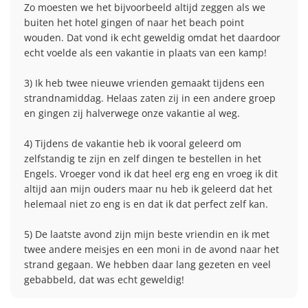
Zo moesten we het bijvoorbeeld altijd zeggen als we 
Onze monitoren zorgen voor muziek, snacks en
kiezen van een excursiepakket is verplicht)
buiten het hotel gingen of naar het beach point 
drankjes terwijl we genieten van het golden hour. Een
Als er overdag geen excursie gepland is, moet je
Leaflet
|
Map data ©
OpenStreetMap
contributors
wouden. Dat vond ik echt geweldig omdat het daardoor 
heerlijke, gezellige avond die uitgroeit tot één van de
je op een vastgelegd tijdstip fysiek aanmelden bij
echt voelde als een vakantie in plaats van een kamp! 

hoogtepunten van de reis. Rond 23:00 keren we
de monitoren
samen terug naar de accommodatie.
Avondprogramma met leuke activiteiten onder
Click map to enable scroll zoom
3) Ik heb twee nieuwe vrienden gemaakt tijdens een 
begeleiding
strandnamiddag. Helaas zaten zij in een andere groep 
Maximaal 2 feestavonden (onder volledige
Dag 7: Waterfun!
en gingen zij halverwege onze vakantie al weg. 

begeleiding, alcoholvrij en indien toegelaten
volgens lokale regelgeving)
4) Tijdens de vakantie heb ik vooral geleerd om 
Vandaag draait alles om waterfun! Onder begeleiding
28
Zero tolerance voor alcohol, roken en vapes
29
zelfstandig te zijn en zelf dingen te bestellen in het 
van onze monitoren genieten we van een actieve,
30
Engels. Vroeger vond ik dat heel erg eng en vroeg ik dit 
zonnige dag vol plezier. We gaan suppen, testen onze
Klik hier om 15-16 jaar te boeken
altijd aan mijn ouders maar nu heb ik geleerd dat het 
lef op de aquarocket en lachen ons kapot op de
helemaal niet zo eng is en dat ik dat perfect zelf kan. 

bananenboot. Tussendoor zorgen onze monitoren
voor gezellige strandmomentjes, muziek en een
5) De laatste avond zijn mijn beste vriendin en ik met 
ontspannen sfeer. Omdat het onze laatste volledige
twee andere meisjes en een moni in de avond naar het 
dag is, nemen we in de late namiddag even de tijd om
strand gegaan. We hebben daar lang gezeten en veel 
onze valiezen klaar te maken voor vertrek. Onze
monitoren helpen waar nodig. ’s Avonds sluiten we
het kamp in stijl af met een verrassende en