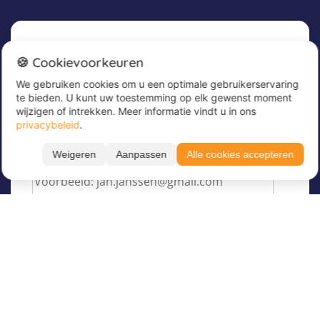
Nieuwsbrief
🍪 Cookievoorkeuren
We gebruiken cookies om u een optimale gebruikerservaring
Meld u nu aan voor onze nieuwsbrief om
te bieden. U kunt uw toestemming op elk gewenst moment
geweldige aanbiedingen te ontvangen en op de
wijzigen of intrekken. Meer informatie vindt u in ons
hoogte te blijven!
privacybeleid
.
Voer hier uw e-mailadres in
*
Weigeren
Aanpassen
Alle cookies accepteren
40
41
42
Over Juvigo