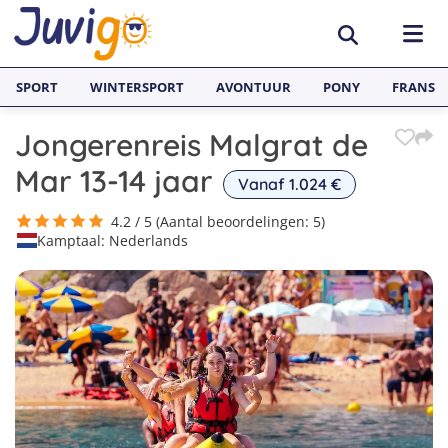
SPORT
WINTERSPORT
AVONTUUR
PONY
FRANS
Jongerenreis Malgrat de
BESTEMMINGEN
Mar 13-14 jaar
Vanaf 1.024 €
België
SURFKAMPEN
4.2 / 5 (Aantal beoordelingen: 5)
Kamptaal: Nederlands
Spanje
Surfkampen België
TAALVAKANTIES
Duitsland
Surfkampen Frankrijk
Alle Juvigo Taalreizen
GROEPSREIZEN
Zweden
Surfkampen Spanje
Taalvakanties Frans
Jongeren
Portugal
Surfkampen Portugal
Taalvakanties Engels
Jongvolwassenen
1
Frankrijk
Surfkampen Nederland
2
Taalvakanties Spaans
Volwassenen
3
Italië
Surfkampen Sri Lanka