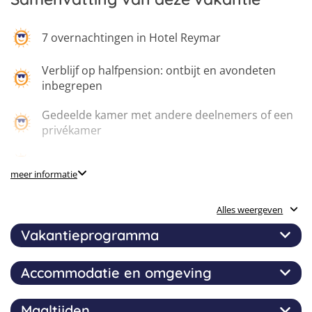
7
8
9
7 overnachtingen in Hotel Reymar
Verblijf op halfpension: ontbijt en avondeten
inbegrepen
Gedeelde kamer met andere deelnemers of een
privékamer
Catamaran
meer informatie
Waterworld
Alles weergeven
Vakantieprogramma
Barcelona Visit
Accommodatie en omgeving
Bananenboot, aquarocket en suppen
Wat kun je verwachten? Een dag vol adrenaline in
Waterworld, een bezoek aan het prachtige Barcelona,
relaxed genieten tijdens een catamaran cruise, fun op
Inflatable Waterpark
Maaltijden