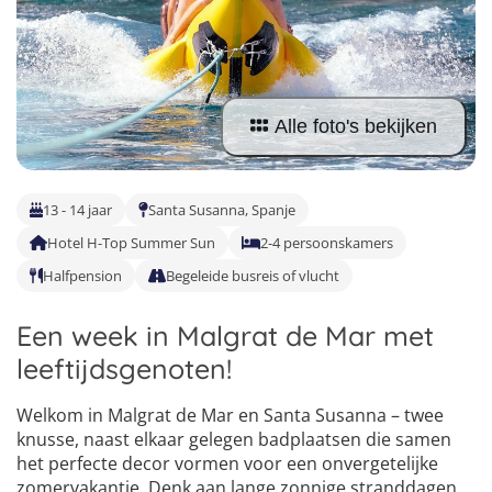
Taalvakanties Nederlands
Malta
Surfkampen Buitenland
Taalvakanties Duits
Nederland
Surfkampen 18+
Taalvakanties Italiaans
Buitenland
Alle foto's bekijken
13 - 14 jaar
Santa Susanna, Spanje
Hotel H-Top Summer Sun
2-4 persoonskamers
Halfpension
Begeleide busreis of vlucht
Een week in Malgrat de Mar met
leeftijdsgenoten!
Welkom in Malgrat de Mar en Santa Susanna – twee
knusse, naast elkaar gelegen badplaatsen die samen
4
het perfecte decor vormen voor een onvergetelijke
5
zomervakantie. Denk aan lange zonnige stranddagen,