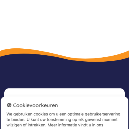
Nieuwsbrief
🍪 Cookievoorkeuren
We gebruiken cookies om u een optimale gebruikerservaring
Meld u nu aan voor onze nieuwsbrief om
te bieden. U kunt uw toestemming op elk gewenst moment
geweldige aanbiedingen te ontvangen en op de
wijzigen of intrekken. Meer informatie vindt u in ons
hoogte te blijven!