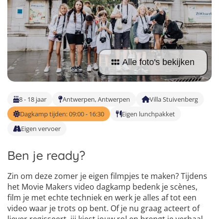
Taalvakanties Nederlands
Malta
Surfkampen Buitenland
Taalvakanties Duits
Nederland
Surfkampen 18+
Taalvakanties Italiaans
Buitenland
Alle foto's bekijken
8 - 18 jaar
Antwerpen, Antwerpen
Villa Stuivenberg
Dagkamp tijden: 09:00 - 16:30
Eigen lunchpakket
Eigen vervoer
Ben je ready?
Zin om deze zomer je eigen filmpjes te maken? Tijdens
het Movie Makers video dagkamp bedenk je scènes,
film je met echte techniek en werk je alles af tot een
video waar je trots op bent. Of je nu graag acteert of