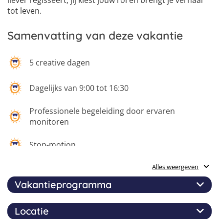
liever regisseert, jij kiest jouw rol en brengt je verhaal
tot leven.
Samenvatting van deze vakantie
5 creative dagen
Dagelijks van 9:00 tot 16:30
Professionele begeleiding door ervaren
monitoren
Stop-motion
Alles weergeven
Drone besturen
Vakantieprogramma
Film met de nieuwste gear
Locatie
Tijdens het movie makers video dagkamp zit het