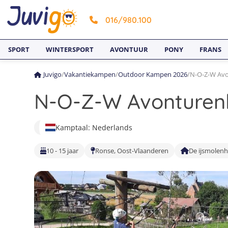
016/980.100
SPORT
WINTERSPORT
AVONTUUR
PONY
FRANS
Juvigo
/
Vakantiekampen
/
Outdoor Kampen 2026
/
N-O-Z-W Avo
N-O-Z-W Avonturenk
Kamptaal: Nederlands
10 - 15 jaar
Ronse, Oost-Vlaanderen
De ijsmolen
1
10
19
2
11
20
3
12
21