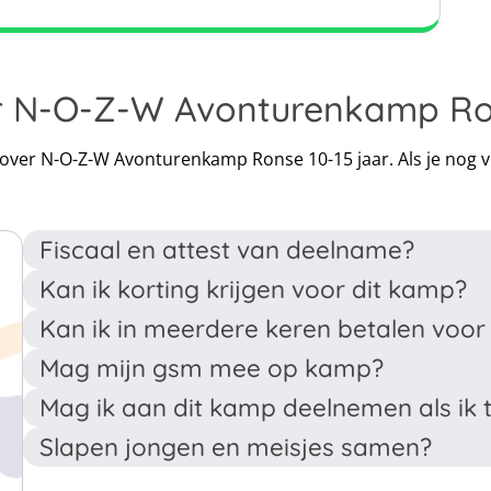
r N-O-Z-W Avonturenkamp Ron
Leaflet
|
Map data ©
OpenStreetMap
contributors
n over N-O-Z-W Avonturenkamp Ronse 10-15 jaar. Als je nog 
Fiscaal en attest van deelname?
Kan ik korting krijgen voor dit kamp?
Dit kamp wordt georganiseerd door een erkende jeugdo
deelname. Ook ontvang je een fiscaal attest wanneer
Kan ik in meerdere keren betalen voor
Gezinskorting: Vanaf de tweede inschrijving voor hetze
attesten kan je onder andere gebruiken voor terugbetalin
genieten van maar liefst 8 euro korting
Mag mijn gsm mee op kamp?
U kan de betaling spreiden op eigen tempo, het enig
voorschot van minimum 10% te storten en het saldo 
Mag ik aan dit kamp deelnemen als ik t
Bij dit kamp wordt toegestaan (niet aangemoedigd) 
hebben.
verantwoordelijkheid. De begeleiding staat niet in voo
Slapen jongen en meisjes samen?
Meestal laten we een marge van 1 jaar toe, maar hiervo
volgende regel: de GSM's van de deelnemers worden ov
De deelnemers krijgen hun GSM iedere avond na het a