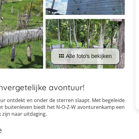
Alle foto's bekijken
nvergetelijke avontuur!
ur ontdekt en onder de sterren slaapt. Met begeleide
het buitenleven biedt het N-O-Z-W avonturenkamp een
 zijn naar uitdaging.
e