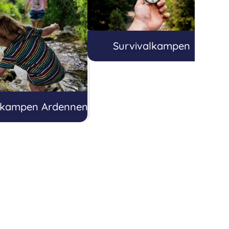
Survivalkampen
rkampen Ardennen