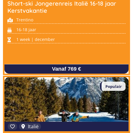
Taalvakanties Nederlands
Short-ski Jongerenreis Italië 16-18 jaar
Malta
Kerstvakantie
Surfkampen Buitenland
Taalvakanties Duits
Trentino
Nederland
Surfkampen 18+
Taalvakanties Italiaans
16-18 jaar
Buitenland
1 week | december
Vanaf 769 €
Populair
Italië