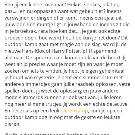
Ben jij een kleine tovenaar? Hokus, spokes, pilatus,
pas….. en nu oppassen want wat gebeurt er? Ineens
verdwijnen er dingen of er komt ineens een sjaal uit
jouw oor. Een muntje ligt in jouw hand en ineens zit die
in je broekzak, rara hoe kan dat…. Je gaat ook echte
proeven doen, hoe werkt het, hoe kun je het doen? Dit
outdoor kamp gaat met magie aan de slag, word jij de
nieuwe Hans Klok of Harry Potter, pffff spannend
allemaal. De speurneuzen komen ook aan de beurt. Jij
weet altijd precies waar je moet zijn en waar je moet
zoeken om iets te vinden. Je hebt je eigen geheimtaal,
je houdt van mysterie. Je bent een slimmerd! En met
andere slimmerdjes gaan jullie raadsels oplossen, vette
spellen doen, jij weet de oplossing en jouw andere
mede-slimmerds kunnen er ook wat van. Jullie leren
nog meer slimme trucjes. Jij wordt een echte detective.
En net zoals op een leuk
dierenkamp
, kom je op een
outdoor kamp oog in oog met de gekste en leukste
dieren.