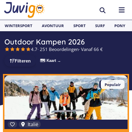
WINTERSPORT
AVONTUUR
SPORT
SURF
PONY
Outdoor Kampen 2026
BESTEMMINGEN
4.7
· 251 Beoordelingen
· Vanaf 66 €
België
SURFKAMPEN
🗺 Kaart →
Filteren
Spanje
Surfkampen België
TAALVAKANTIES
Duitsland
Populair
Surfkampen Frankrijk
Alle Juvigo Taalreizen
GROEPSREIZEN
Zweden
Surfkampen Spanje
Taalvakanties Frans
Jongeren
Portugal
Surfkampen Portugal
Taalvakanties Engels
Jongvolwassenen
Frankrijk
Surfkampen Nederland
Taalvakanties Spaans
Volwassenen
Italië
Italië
Surfkampen Sri Lanka