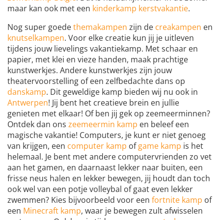
maar kan ook met een
kinderkamp kerstvakantie
.
Nog super goede
themakampen
zijn de
creakampen
en
knutselkampen
. Voor elke creatie kun jij je uitleven
tijdens jouw lievelings vakantiekamp. Met schaar en
papier, met klei en vieze handen, maak prachtige
kunstwerkjes. Andere kunstwerkjes zijn jouw
theatervoorstelling of een zelfbedachte dans op
danskamp
. Dit geweldige kamp bieden wij nu ook in
Antwerpen
! Jij bent het creatieve brein en jullie
genieten met elkaar! Of ben jij gek op zeemeerminnen?
Ontdek dan ons
zeemeermin kamp
en beleef een
magische vakantie! Computers, je kunt er niet genoeg
van krijgen, een
computer kamp
of
game kamp
is het
helemaal. Je bent met andere computervrienden zo vet
aan het gamen, en daarnaast lekker naar buiten, een
frisse neus halen en lekker bewegen, jij houdt dan toch
ook wel van een potje volleybal of gaat even lekker
zwemmen? Kies bijvoorbeeld voor een
fortnite kamp
of
een
Minecraft kamp
, waar je bewegen zult afwisselen