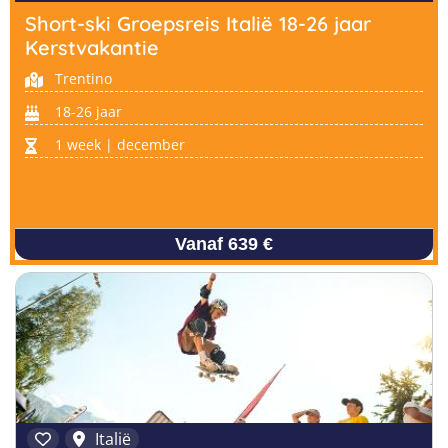
Short-ski Groepsreis Italië 18-26 jaar
Kerstvakantie
Trentino
18-26 jaar
1 week | december
Vanaf 639 €
Italië