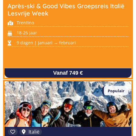
Après-ski & Good Vibes Groepsreis Italië
Lesvrije Week
Trentino
18-26 jaar
9 dagen | januari → februari
Vanaf 749 €
Populair
Italië