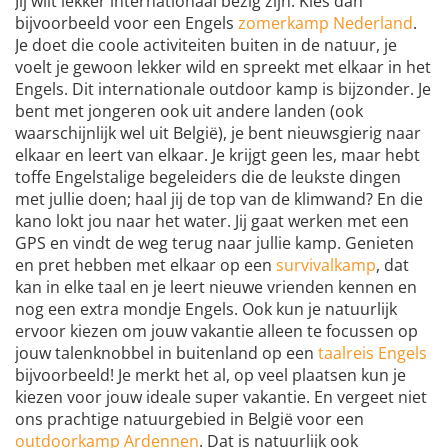
Jij wilt lekker internationaal bezig zijn. Kies dan
bijvoorbeeld voor een Engels
zomerkamp Nederland
.
Je doet die coole activiteiten buiten in de natuur, je
voelt je gewoon lekker wild en spreekt met elkaar in het
Engels. Dit internationale outdoor kamp is bijzonder. Je
bent met jongeren ook uit andere landen (ook
waarschijnlijk wel uit België), je bent nieuwsgierig naar
elkaar en leert van elkaar. Je krijgt geen les, maar hebt
toffe Engelstalige begeleiders die de leukste dingen
met jullie doen; haal jij de top van de klimwand? En die
kano lokt jou naar het water. Jij gaat werken met een
GPS en vindt de weg terug naar jullie kamp. Genieten
en pret hebben met elkaar op een
survivalkamp
, dat
kan in elke taal en je leert nieuwe vrienden kennen en
nog een extra mondje Engels. Ook kun je natuurlijk
ervoor kiezen om jouw vakantie alleen te focussen op
jouw talenknobbel in buitenland op een
taalreis Engels
bijvoorbeeld! Je merkt het al, op veel plaatsen kun je
kiezen voor jouw ideale super vakantie. En vergeet niet
ons prachtige natuurgebied in België voor een
outdoorkamp Ardennen
. Dat is natuurlijk ook