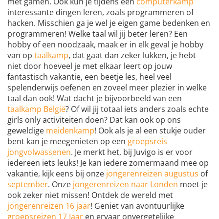
met gamen. Ook kun je tijdens een
computerkamp
interessante dingen leren, zoals programmeren of
hacken. Misschien ga je wel je eigen game bedenken en
programmeren! Welke taal wil jij beter leren? Een
hobby of een noodzaak, maak er in elk geval je hobby
van op
taalkamp
, dat gaat dan zeker lukken, je hebt
niet door hoeveel je met elkaar leert op jouw
fantastisch vakantie, een beetje les, heel veel
spelenderwijs oefenen en zoveel meer plezier in welke
taal dan ook! Wat dacht je bijvoorbeeld van een
taalkamp België
? Of wil jij totaal iets anders zoals echte
girls only activiteiten doen? Dat kan ook op ons
geweldige
meidenkamp
! Ook als je al een stukje ouder
bent kan je meegenieten op een
groepsreis
jongvolwassenen
. Je merkt het, bij Juvigo is er voor
iedereen iets leuks! Je kan iedere zomermaand mee op
vakantie, kijk eens bij onze
jongerenreizen augustus
of
september
. Onze
jongerenreizen naar Londen
moet je
ook zeker niet missen! Ontdek de wereld met
jongerenreizen 16 jaar
! Geniet van avontuurlijke
groepsreizen 17 Jaar
en ervaar onvergetelijke