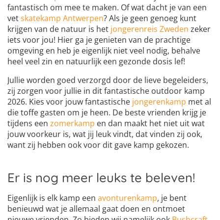
fantastisch om mee te maken. Of wat dacht je van een
vet
skatekamp Antwerpen
? Als je geen genoeg kunt
krijgen van de natuur is het
jongerenreis Zweden
zeker
iets voor jou! Hier ga je genieten van de prachtige
omgeving en heb je eigenlijk niet veel nodig, behalve
heel veel zin en natuurlijk een gezonde dosis lef!
Jullie worden goed verzorgd door de lieve begeleiders,
zij zorgen voor jullie in dit fantastische outdoor kamp
2026. Kies voor jouw fantastische
jongerenkamp
met al
die toffe gasten om je heen. De beste vrienden krijg je
tijdens een
zomerkamp
en dan maakt het niet uit wat
jouw voorkeur is, wat jij leuk vindt, dat vinden zij ook,
want zij hebben ook voor dit gave kamp gekozen.
Er is nog meer leuks te beleven!
Eigenlijk is elk kamp een
avonturenkamp
, je bent
benieuwd wat je allemaal gaat doen en ontmoet
nieuwe vrienden. Zo bieden wij namelijk ook
Bushcraft