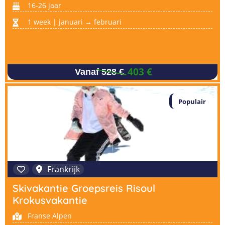
16-26 jaar
1 week | januari → februari
403 €
Vanaf 528 €
Populair
Frankrijk
Skivakantie Groepsreis Risoul
Krokusvakantie
Franse Alpen