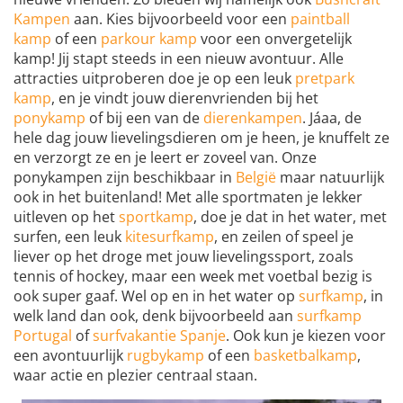
Kampen
aan. Kies bijvoorbeeld voor een
paintball
kamp
of een
parkour kamp
voor een onvergetelijk
kamp! Jij stapt steeds in een nieuw avontuur. Alle
attracties uitproberen doe je op een leuk
pretpark
kamp
, en je vindt jouw dierenvrienden bij het
ponykamp
of bij een van de
dierenkampen
. Jáaa, de
hele dag jouw lievelingsdieren om je heen, je knuffelt ze
en verzorgt ze en je leert er zoveel van. Onze
ponykampen zijn beschikbaar in
België
maar natuurlijk
ook in het buitenland! Met alle sportmaten je lekker
uitleven op het
sportkamp
, doe je dat in het water, met
surfen, een leuk
kitesurfkamp
, en zeilen of speel je
liever op het droge met jouw lievelingssport, zoals
tennis of hockey, maar een week met voetbal bezig is
ook super gaaf. Wel op en in het water op
surfkamp
, in
welk land dan ook, denk bijvoorbeeld aan
surfkamp
Portugal
of
surfvakantie Spanje
. Ook kun je kiezen voor
een avontuurlijk
rugbykamp
of een
basketbalkamp
,
waar actie en plezier centraal staan.