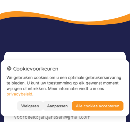
Nieuwsbrief
🍪 Cookievoorkeuren
We gebruiken cookies om u een optimale gebruikerservaring
Meld u nu aan voor onze nieuwsbrief om
te bieden. U kunt uw toestemming op elk gewenst moment
geweldige aanbiedingen te ontvangen en op de
wijzigen of intrekken. Meer informatie vindt u in ons
hoogte te blijven!
privacybeleid
.
Voer hier uw e-mailadres in
*
Weigeren
Aanpassen
Alle cookies accepteren