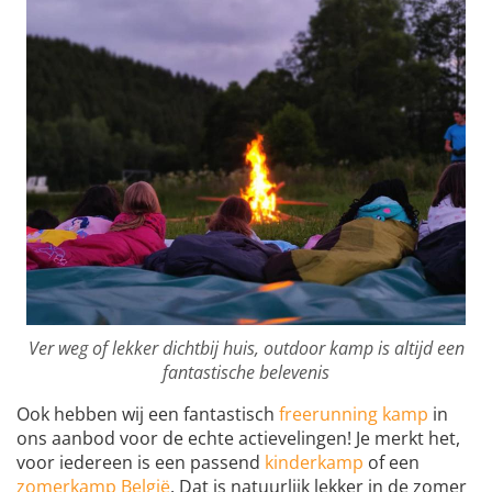
Ver weg of lekker dichtbij huis, outdoor kamp is altijd een
fantastische belevenis
Ook hebben wij een fantastisch
freerunning kamp
in
ons aanbod voor de echte actievelingen! Je merkt het,
voor iedereen is een passend
kinderkamp
of een
zomerkamp België
. Dat is natuurlijk lekker in de zomer