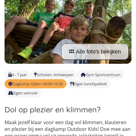
Vind jouw perfecte kamp
Beantwoord een paar korte vragen en wij doen de rest.
Alle foto's bekijken
4 - 7 jaar
Schoten, Antwerpen
Gym Sportcentrum
Dagkamp tijden: 09:00-16:30
Eigen lunchpakket
Eigen vervoer
Dol op plezier en klimmen?
Maak jezelf klaar voor een dag vol klimmen, klauteren
en plezier bij een dagkamp Outdoor Kids! Doe mee aan
een programma vol spannende activiteiten terwijl je