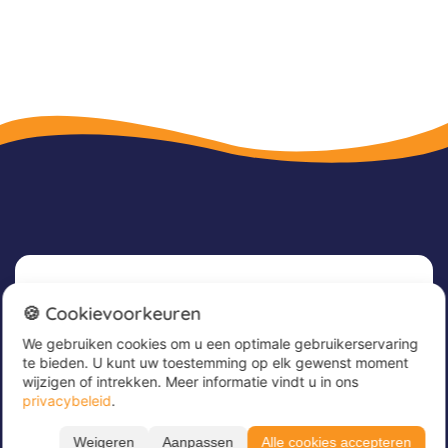
Nieuwsbrief
🍪 Cookievoorkeuren
We gebruiken cookies om u een optimale gebruikerservaring
Meld u nu aan voor onze nieuwsbrief om
te bieden. U kunt uw toestemming op elk gewenst moment
geweldige aanbiedingen te ontvangen en op de
wijzigen of intrekken. Meer informatie vindt u in ons
hoogte te blijven!
privacybeleid
.
Voer hier uw e-mailadres in
*
Weigeren
Aanpassen
Alle cookies accepteren