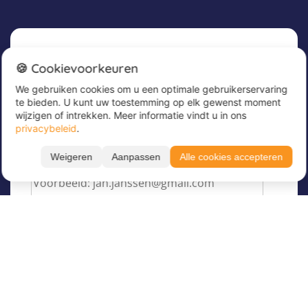
Nieuwsbrief
🍪 Cookievoorkeuren
We gebruiken cookies om u een optimale gebruikerservaring
Meld u nu aan voor onze nieuwsbrief om
te bieden. U kunt uw toestemming op elk gewenst moment
geweldige aanbiedingen te ontvangen en op de
wijzigen of intrekken. Meer informatie vindt u in ons
hoogte te blijven!
privacybeleid
.
Voer hier uw e-mailadres in
*
Weigeren
Aanpassen
Alle cookies accepteren
Over Juvigo