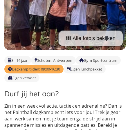
Vind jouw perfecte kamp
Beantwoord een paar korte vragen en wij doen de rest.
Alle foto's bekijken
8 - 14 jaar
Schoten, Antwerpen
Gym Sportcentrum
Dagkamp tijden: 09:00-16:30
Eigen lunchpakket
Eigen vervoer
Durf jij het aan?
Zin in een week vol actie, tactiek en adrenaline? Dan is
het Paintball dagkamp echt iets voor jou! Trek je gear
aan, werk samen met je team en ga de strijd aan in
spannende missies en uitdagende battles. Bereid je