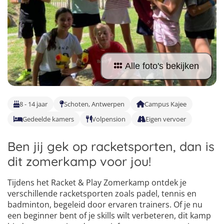
Taalvakanties Nederlands
Malta
Surfkampen Buitenland
Taalvakanties Duits
1
2
Nederland
Surfkampen 18+
Taalvakanties Italiaans
3
Buitenland
Alle foto's bekijken
8 - 14 jaar
Schoten, Antwerpen
Campus Kajee
Gedeelde kamers
Volpension
Eigen vervoer
Ben jij gek op racketsporten, dan is
dit zomerkamp voor jou!
Tijdens het Racket & Play Zomerkamp ontdek je
verschillende racketsporten zoals padel, tennis en
badminton, begeleid door ervaren trainers. Of je nu
een beginner bent of je skills wilt verbeteren, dit kamp