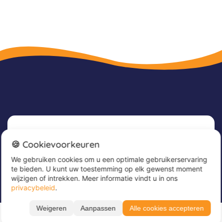
Nieuwsbrief
🍪 Cookievoorkeuren
We gebruiken cookies om u een optimale gebruikerservaring
Meld u nu aan voor onze nieuwsbrief om
te bieden. U kunt uw toestemming op elk gewenst moment
geweldige aanbiedingen te ontvangen en op de
wijzigen of intrekken. Meer informatie vindt u in ons
hoogte te blijven!
privacybeleid
.
Alle periodes ➔
Voer hier uw e-mailadres in
*
Weigeren
Aanpassen
Alle cookies accepteren
09.08. – 14.08.26
BOEK NU