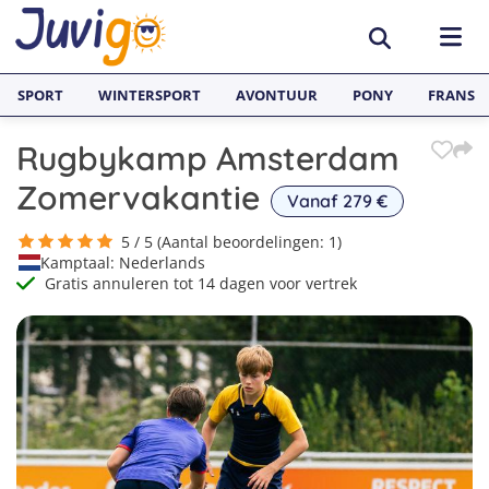
SPORT
WINTERSPORT
AVONTUUR
PONY
FRANS
Rugbykamp Amsterdam
BESTEMMINGEN
Zomervakantie
Vanaf 279 €
België
SURFKAMPEN
5 / 5 (Aantal beoordelingen: 1)
Kamptaal: Nederlands
Spanje
Surfkampen België
TAALVAKANTIES
Gratis annuleren tot 14 dagen voor vertrek
Duitsland
Surfkampen Frankrijk
Alle Juvigo Taalreizen
GROEPSREIZEN
Zweden
Surfkampen Spanje
Taalvakanties Frans
Jongeren
Portugal
Surfkampen Portugal
Taalvakanties Engels
Jongvolwassenen
1
Frankrijk
Surfkampen Nederland
2
Taalvakanties Spaans
Volwassenen
3
Italië
Surfkampen Sri Lanka