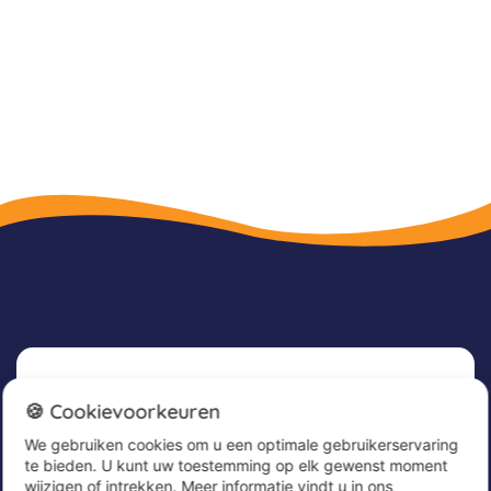
Nieuwsbrief
🍪 Cookievoorkeuren
We gebruiken cookies om u een optimale gebruikerservaring
Meld u nu aan voor onze nieuwsbrief om
te bieden. U kunt uw toestemming op elk gewenst moment
geweldige aanbiedingen te ontvangen en op de
wijzigen of intrekken. Meer informatie vindt u in ons