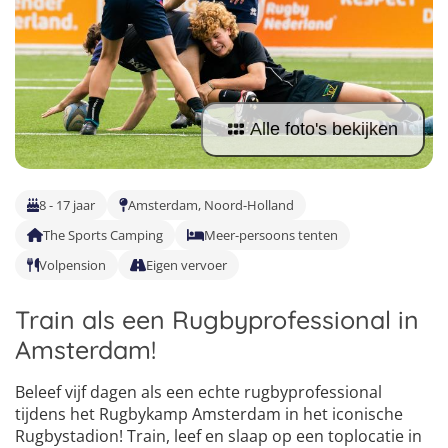
Taalvakanties Nederlands
Malta
Surfkampen Buitenland
Taalvakanties Duits
Nederland
Surfkampen 18+
Taalvakanties Italiaans
Buitenland
Alle foto's bekijken
8 - 17 jaar
Amsterdam, Noord-Holland
The Sports Camping
Meer-persoons tenten
Volpension
Eigen vervoer
Train als een Rugbyprofessional in
Amsterdam!
Beleef vijf dagen als een echte rugbyprofessional
tijdens het Rugbykamp Amsterdam in het iconische
4
Rugbystadion! Train, leef en slaap op een toplocatie in
5