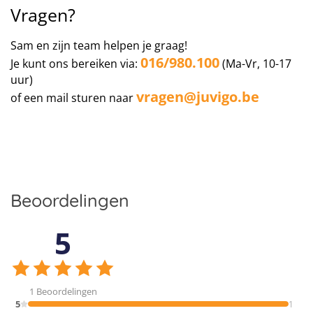
Vragen?
Internationale zorgverzekering
13
Sam en zijn team helpen je graag!
14
Leaflet
016/980.100
|
Map data ©
OpenStreetMap
contributors
Belangrijk:
Deze reis gaat naar het buitenland. Wij
Je kunt ons bereiken via:
(Ma-Vr, 10-17
15
raden je onze 5-sterren premium verzekering aan om
uur)
er zeker van te zijn dat je goed beschermd bent
vragen@juvigo.be
of een mail sturen naar
Click map to enable scroll zoom
tijdens je vakantie buiten België. Naast de
belangrijkste reisverzekeringen bevat deze ook een
internationale ziektekostenverzekering
.
Beoordelingen
5
1 Beoordelingen
5
1