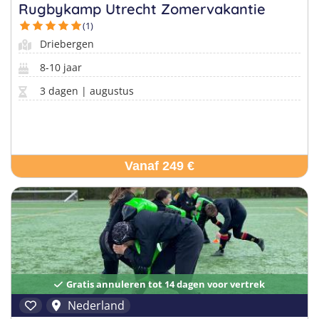
Taalvakanties Nederlands
Rugbykamp Utrecht Zomervakantie
Malta
Surfkampen Buitenland
(1)
Taalvakanties Duits
Driebergen
Nederland
Surfkampen 18+
Taalvakanties Italiaans
8-10 jaar
Buitenland
3 dagen | augustus
Vanaf 249 €
Gratis annuleren tot 14 dagen voor vertrek
Nederland