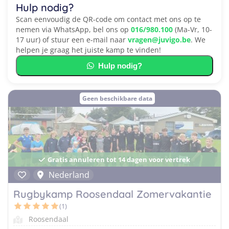
Hulp nodig?
Scan eenvoudig de QR-code om contact met ons op te
nemen via WhatsApp, bel ons op
016/980.100
(Ma-Vr, 10-
17 uur) of stuur een e-mail naar
vragen@juvigo.be
. We
helpen je graag het juiste kamp te vinden!
Hulp nodig?
Geen beschikbare data
Gratis annuleren tot 14 dagen voor vertrek
Nederland
Rugbykamp Roosendaal Zomervakantie
(1)
Roosendaal