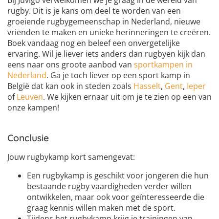
Bij Juvigo verwelkomen we je graag in de wereld van
rugby. Dit is je kans om deel te worden van een
groeiende rugbygemeenschap in Nederland, nieuwe
vrienden te maken en unieke herinneringen te creëren.
Boek vandaag nog en beleef een onvergetelijke
ervaring. Wil je liever iets anders dan rugbyen kijk dan
eens naar ons groote aanbod van
sportkampen in
Nederland
. Ga je toch liever op een sport kamp in
België dat kan ook in steden zoals
Hasselt
,
Gent
,
Ieper
of
Leuven
. We kijken ernaar uit om je te zien op een van
onze kampen!
Conclusie
Jouw rugbykamp kort samengevat:
Een rugbykamp is geschikt voor jongeren die hun
bestaande rugby vaardigheden verder willen
ontwikkelen, maar ook voor geïnteresseerde die
graag kennis willen maken met de sport.
Tijdens het rugbykamp krijg je trainingen van