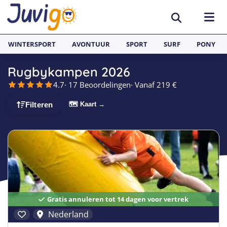
WINTERSPORT
AVONTUUR
SPORT
SURF
PONY
Rugbykampen 2026
BESTEMMINGEN
4.7
· 17 Beoordelingen
· Vanaf 219 €
België
SURFKAMPEN
🗺 Kaart →
Filteren
Spanje
Surfkampen België
TAALVAKANTIES
Duitsland
Surfkampen Frankrijk
Alle Juvigo Taalreizen
GROEPSREIZEN
Zweden
Surfkampen Spanje
Taalvakanties Frans
Jongeren
Portugal
Surfkampen Portugal
Taalvakanties Engels
Jongvolwassenen
Gratis annuleren tot 14 dagen voor vertrek
Frankrijk
Surfkampen Nederland
Taalvakanties Spaans
Volwassenen
Nederland
Italië
Surfkampen Sri Lanka