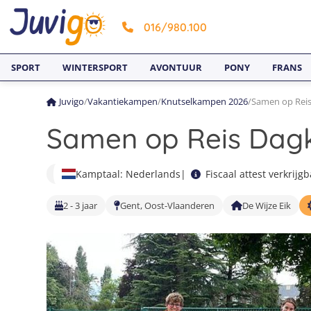
016/980.100
SPORT
WINTERSPORT
AVONTUUR
PONY
FRANS
Juvigo
/
Vakantiekampen
/
Knutselkampen 2026
/
Samen op Rei
Samen op Reis Dag
Kamptaal: Nederlands
|
Fiscaal attest verkrijg
2 - 3 jaar
Gent, Oost-Vlaanderen
De Wijze Eik
1
2
3