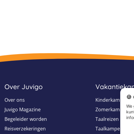
Over Juvigo
Vakantiek
🍪
Over ons
Kinderkampen
We 
Juvigo Magazine
Zomerkampen
kun
info
Begeleider worden
Taalreizen
Reisverzekeringen
Taalkampen