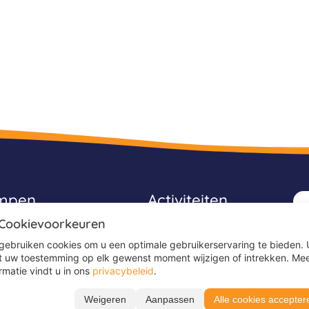
ampen
Activiteiten
 Cookievoorkeuren
Avonturenkampen
gebruiken cookies om u een optimale gebruikerservaring te bieden. 
Game kampen
t uw toestemming op elk gewenst moment wijzigen of intrekken. Me
rmatie vindt u in ons
privacybeleid
.
Ponykampen
Sportkampen
Weigeren
Aanpassen
Alle cookies accepter