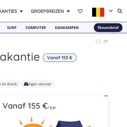
KANTIES
GROEPSREIZEN
SURF
COMPUTER
DAGKAMPEN
Nieuwsbrief
akantie
Vanaf 155 €
h en drank
Eigen vervoer
Vanaf 155 €
/ p.p.