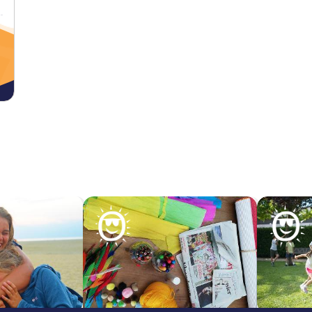
Annuleert u echter binnen de laatste week voor de start va
terugbetaald.