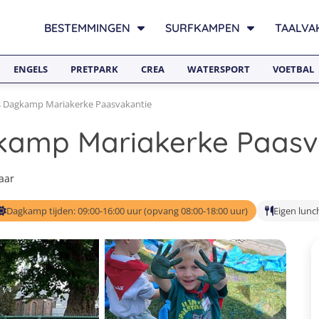
BESTEMMINGEN
SURFKAMPEN
TAALVA
ENGELS
PRETPARK
CREA
WATERSPORT
VOETBAL
s Dagkamp Mariakerke Paasvakantie
kamp Mariakerke Paasv
baar
Dagkamp tijden: 09:00-16:00 uur (opvang 08:00-18:00 uur)
Eigen lunc