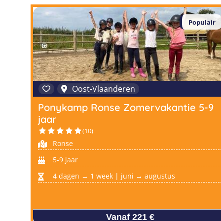
Populair
Oost-Vlaanderen
Ponykamp Ronse Zomervakantie 5-9
jaar
(10)
Ronse
5-9 jaar
4 dagen → 1 week | juni → augustus
Vanaf 221 €