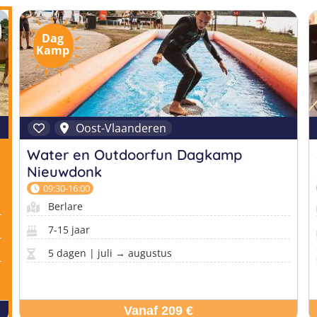
Dag
Kamp
Oost-Vlaanderen
Water en Outdoorfun Dagkamp
Nieuwdonk
09:30-16:00
Berlare
7-15 jaar
5 dagen | juli → augustus
Vanaf 209 €