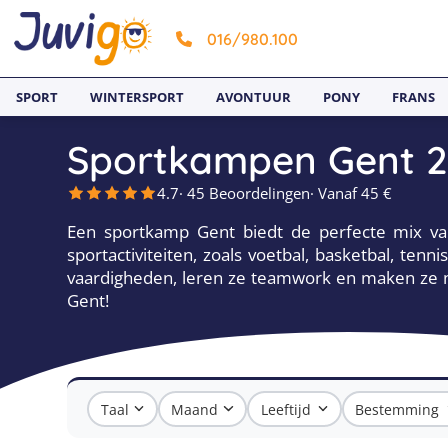
016/980.100
SPORT
WINTERSPORT
AVONTUUR
PONY
FRANS
Sportkampen Gent 
4.7
· 45 Beoordelingen
· Vanaf 45 €
Een sportkamp Gent biedt de perfecte mix va
sportactiviteiten, zoals voetbal, basketbal, te
vaardigheden, leren ze teamwork en maken ze nie
Gent!
Taal
Maand
Leeftijd
Bestemming