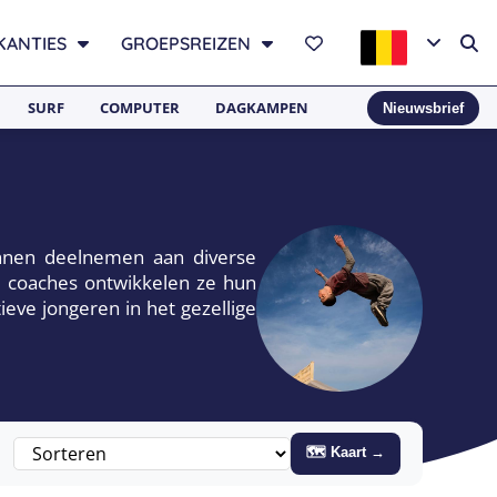
KANTIES
GROEPSREIZEN
SURF
COMPUTER
DAGKAMPEN
Nieuwsbrief
unnen deelnemen aan diverse
le coaches ontwikkelen ze hun
eve jongeren in het gezellige
🗺 Kaart →