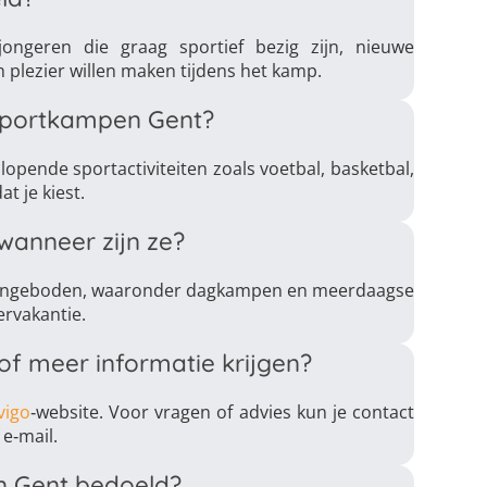
ngeren die graag sportief bezig zijn, nieuwe
 plezier willen maken tijdens het kamp.
s Sportkampen Gent?
pende sportactiviteiten zoals voetbal, basketbal,
t je kiest.
anneer zijn ze?
aangeboden, waaronder dagkampen en meerdaagse
ervakantie.
f meer informatie krijgen?
vigo
‑website. Voor vragen of advies kun je contact
e‑mail.
en Gent bedoeld?