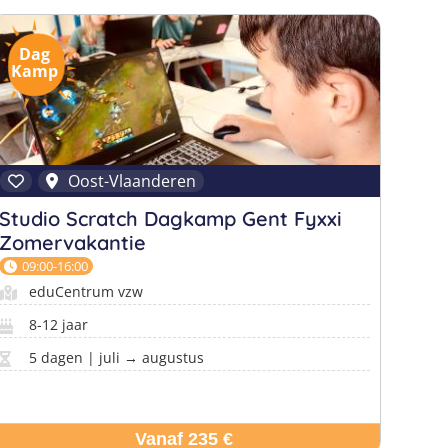
Dag
Kamp
Oost-Vlaanderen
Studio Scratch Dagkamp Gent Fyxxi
Zomervakantie
09:00-16:00
eduCentrum vzw
8-12 jaar
5 dagen | juli → augustus
Vanaf 235 €