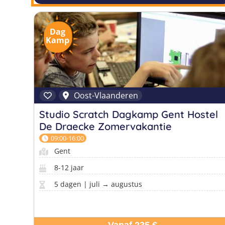
Dag
Kamp
Oost-Vlaanderen
Studio Scratch Dagkamp Gent Hostel
De Draecke Zomervakantie
09:00-16:00
Gent
8-12 jaar
5 dagen | juli → augustus