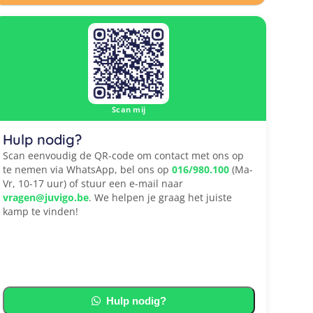
Scan mij
Hulp nodig?
Scan eenvoudig de QR-code om contact met ons op
te nemen via WhatsApp, bel ons op
016/980.100
(Ma-
Vr, 10-17 uur) of stuur een e-mail naar
vragen@juvigo.be
. We helpen je graag het juiste
kamp te vinden!
Hulp nodig?