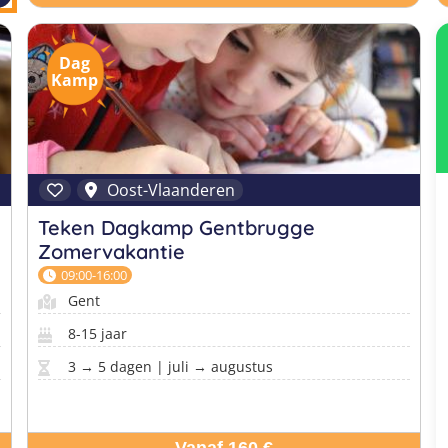
Dag
Kamp
Oost-Vlaanderen
Teken Dagkamp Gentbrugge
Zomervakantie
09:00-16:00
Gent
8-15 jaar
3 → 5 dagen | juli → augustus