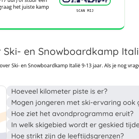
-17 uur) of stuur een
eringspartner HanseMerkur, een gerenommeerde
graag het juiste kamp
 maat biedt voor reizigers. Met een uitstekende
SCAN MIJ
en we de afgelopen jaren veel klanten veilig op reis
Leaflet
|
Map data ©
OpenStreetMap
contributors
 Ski- en Snowboardkamp Italië
 Wij raden je onze 5-sterren premium verzekering aan
 bent tijdens je vakantie buiten België. Naast de
 over Ski- en Snowboardkamp Italië 9-13 jaar. Als je nog vra
een
internationale ziektekostenverzekering
.
Hoeveel kilometer piste is er?
Mogen jongeren met ski-ervaring ook g
Er is 65 kilometer aan piste.
Hoe ziet het avondprogramma eruit?
Nee, ze moeten steeds bij de begeleiders blijven.
In welk skigebied wordt er geskied tij
Kwis
Swingpaleis
Hoe strikt zijn de leeftijdsgrenzen?
Het skigebied tijdens dit kamp is Valse-Meransen.