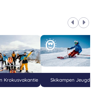
 Krokusvakantie
Skikampen Jeugd