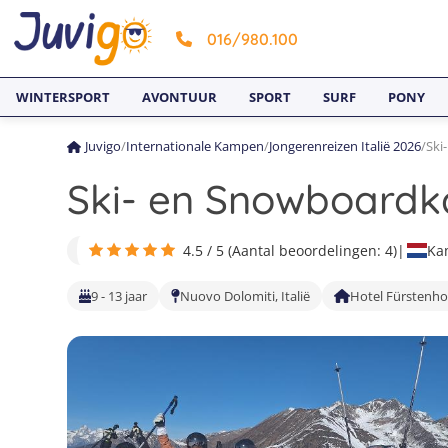
016/980.100
WINTERSPORT
AVONTUUR
SPORT
SURF
PONY
Juvigo
/
Internationale Kampen
/
Jongerenreizen Italië 2026
/
Ski
Ski- en Snowboardka
4.5 / 5 (Aantal beoordelingen: 4)
|
Ka
9 - 13 jaar
Nuovo Dolomiti, Italië
Hotel Fürstenho