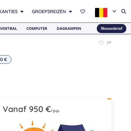
KANTIES
GROEPSREIZEN
VOETBAL
COMPUTER
DAGKAMPEN
Nieuwsbrief
0 €
Vanaf 950 €
/ p.p.