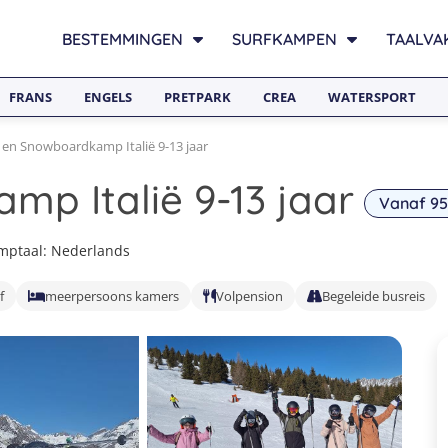
BESTEMMINGEN
SURFKAMPEN
TAALVA
FRANS
ENGELS
PRETPARK
CREA
WATERSPORT
- en Snowboardkamp Italië 9-13 jaar
mp Italië 9-13 jaar
Vanaf 95
mptaal: Nederlands
f
meerpersoons kamers
Volpension
Begeleide busreis