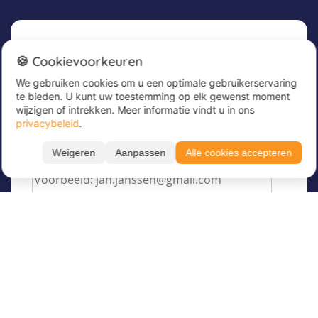
Nieuwsbrief
🍪 Cookievoorkeuren
We gebruiken cookies om u een optimale gebruikerservaring
Meld u nu aan voor onze nieuwsbrief om
te bieden. U kunt uw toestemming op elk gewenst moment
geweldige aanbiedingen te ontvangen en op de
wijzigen of intrekken. Meer informatie vindt u in ons
hoogte te blijven!
privacybeleid
.
Voer hier uw e-mailadres in
*
Weigeren
Aanpassen
Alle cookies accepteren
Over Juvigo