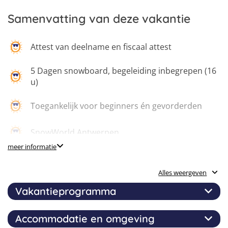
Samenvatting van deze vakantie
Attest van deelname en fiscaal attest
5 Dagen snowboard, begeleiding inbegrepen (16
u)
Toegankelijk voor beginners én gevorderden
SnowWorld Antwerpen
meer informatie
Training in kleine groepjes
Alles weergeven
Ervaren monitoren
Vakantieprogramma
Focus op techniek, fun en progressie
Accommodatie en omgeving
Vijf dagen lang werk je aan je snowboardskills op de