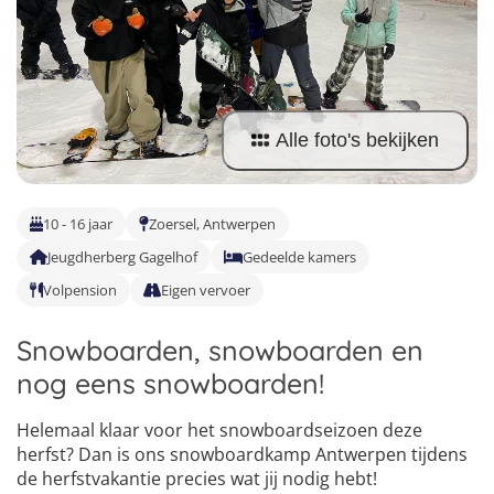
Vind jouw perfecte kamp
Beantwoord een paar korte vragen en wij doen de rest.
Alle foto's bekijken
10 - 16 jaar
Zoersel, Antwerpen
Jeugdherberg Gagelhof
Gedeelde kamers
Volpension
Eigen vervoer
Snowboarden, snowboarden en
nog eens snowboarden!
Helemaal klaar voor het snowboardseizoen deze
herfst? Dan is ons snowboardkamp Antwerpen tijdens
de herfstvakantie precies wat jij nodig hebt!