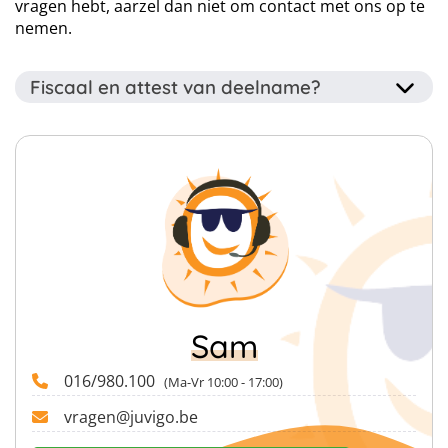
vragen hebt, aarzel dan niet om contact met ons op te
veel klanten veilig op reis kunnen helpen.
nemen.
Fiscaal en attest van deelname?
Dit kamp wordt georganiseerd door een erkende
jeugdorganisatie dus na afloop krijg je een attest van
deelname. Ook ontvang je een fiscaal attest wanneer je
Leaflet
|
Map data ©
OpenStreetMap
contributors
gedurende het kamp jonger dan 14 bent. Deze attesten
kan je onder andere gebruiken voor terugbetaling van
je mutualiteiten.
Click map to enable scroll zoom
Sam
016/980.100
(Ma-Vr 10:00 - 17:00)
vragen@juvigo.be