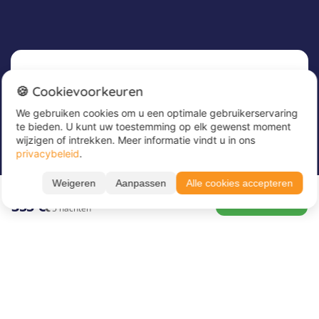
Nieuwsbrief
🍪 Cookievoorkeuren
We gebruiken cookies om u een optimale gebruikerservaring
Meld u nu aan voor onze nieuwsbrief om
te bieden. U kunt uw toestemming op elk gewenst moment
geweldige aanbiedingen te ontvangen en op de
wijzigen of intrekken. Meer informatie vindt u in ons
hoogte te blijven!
privacybeleid
.
Alle periodes ➔
Voer hier uw e-mailadres in
*
Weigeren
Aanpassen
Alle cookies accepteren
23.08. – 28.08.26
BOEK NU
355 €
5 nachten