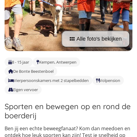
Taalvakanties Nederlands
Malta
Surfkampen Buitenland
Taalvakanties Duits
Nederland
Surfkampen 18+
Taalvakanties Italiaans
Buitenland
Alle foto's bekijken
8 - 15 jaar
Kempen, Antwerpen
De Bonte Beestenboel
Vierpersoonskamers met 2 stapelbedden
Volpension
Eigen vervoer
Sporten en bewegen op en rond de
boerderij
Ben jij een echte beweegfanaat? Kom dan meedoen en
ontdek hoe leuk sporten kan zijn! Test je snelheid op