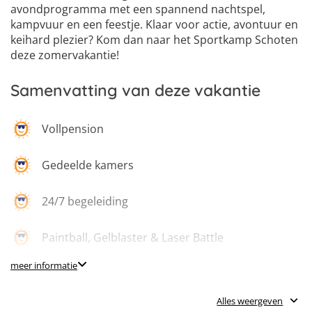
avondprogramma met een spannend nachtspel,
kampvuur en een feestje. Klaar voor actie, avontuur en
keihard plezier? Kom dan naar het Sportkamp Schoten
deze zomervakantie!
4
5
6
Samenvatting van deze vakantie
Vollpension
Gedeelde kamers
24/7 begeleiding
Paintball, Gelblaster & Laser Battle
meer informatie
Klimmen en boulderen
Alles weergeven
Voetbal