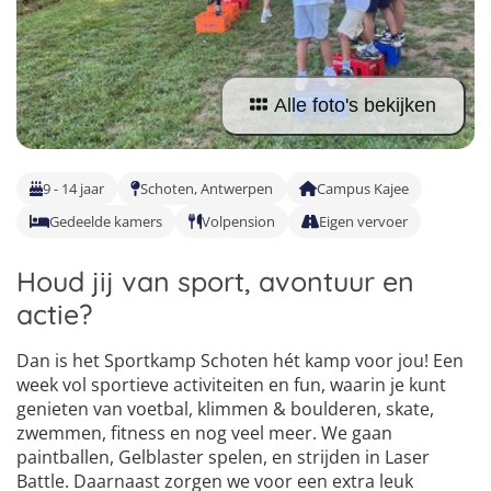
Taalvakanties Nederlands
Malta
Surfkampen Buitenland
Taalvakanties Duits
1
2
Nederland
Surfkampen 18+
Taalvakanties Italiaans
3
Alle foto's bekijken
Buitenland
9 - 14 jaar
Schoten, Antwerpen
Campus Kajee
Gedeelde kamers
Volpension
Eigen vervoer
Houd jij van sport, avontuur en
actie?
Dan is het Sportkamp Schoten hét kamp voor jou! Een
week vol sportieve activiteiten en fun, waarin je kunt
genieten van voetbal, klimmen & boulderen, skate,
zwemmen, fitness en nog veel meer. We gaan
paintballen, Gelblaster spelen, en strijden in Laser
Battle. Daarnaast zorgen we voor een extra leuk