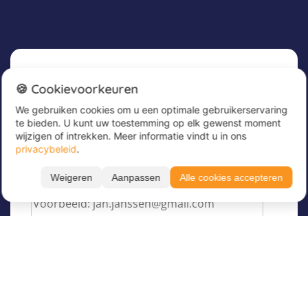
Nieuwsbrief
🍪 Cookievoorkeuren
We gebruiken cookies om u een optimale gebruikerservaring
Meld u nu aan voor onze nieuwsbrief om
te bieden. U kunt uw toestemming op elk gewenst moment
geweldige aanbiedingen te ontvangen en op de
wijzigen of intrekken. Meer informatie vindt u in ons
hoogte te blijven!
privacybeleid
.
Voer hier uw e-mailadres in
*
Weigeren
Aanpassen
Alle cookies accepteren