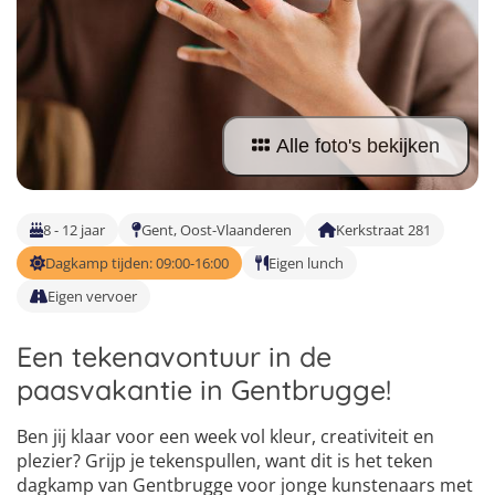
Taalvakanties Nederlands
Malta
Surfkampen Buitenland
Taalvakanties Duits
Nederland
Surfkampen 18+
Taalvakanties Italiaans
Buitenland
1
Alle foto's bekijken
2
3
8 - 12 jaar
Gent, Oost-Vlaanderen
Kerkstraat 281
Dagkamp tijden: 09:00-16:00
Eigen lunch
Eigen vervoer
Een tekenavontuur in de
paasvakantie in Gentbrugge!
Ben jij klaar voor een week vol kleur, creativiteit en
plezier? Grijp je tekenspullen, want dit is het teken
dagkamp van Gentbrugge voor jonge kunstenaars met