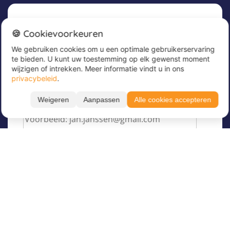
Nieuwsbrief
🍪 Cookievoorkeuren
We gebruiken cookies om u een optimale gebruikerservaring
Meld u nu aan voor onze nieuwsbrief om
te bieden. U kunt uw toestemming op elk gewenst moment
geweldige aanbiedingen te ontvangen en op de
wijzigen of intrekken. Meer informatie vindt u in ons
hoogte te blijven!
privacybeleid
.
Voer hier uw e-mailadres in
*
Weigeren
Aanpassen
Alle cookies accepteren
Over Juvigo