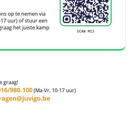
er de verschillende verzekeringen die je bij ons kunt
ns op te nemen via
-17 uur) of stuur een
eringspartner HanseMerkur, een gerenommeerde
graag het juiste kamp
 maat biedt voor reizigers. Met een uitstekende
SCAN MIJ
en we de afgelopen jaren veel klanten veilig op reis
e graag!
016/980.100
(Ma-Vr, 10-17 uur)
ragen@juvigo.be
k (Tao Office).
Leaflet
|
Map data ©
OpenStreetMap
contributors