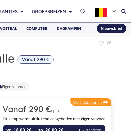
KANTIES
GROEPSREIZEN
VOETBAL
COMPUTER
DAGKAMPEN
Nieuwsbrief
lle
Vanaf 290 €
Eigen vervoer
Alle 2 data tonen
Vanaf 290 €
/ p.p.
Dit kamp wordt uitsluitend aangeboden met eigen vervoer
vr. 18.09.26
→
zo. 20.09.26
2 nachten