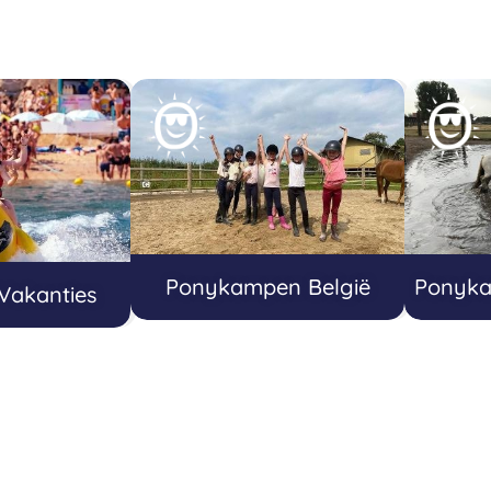
Ponykampen België
Ponyka
 Vakanties