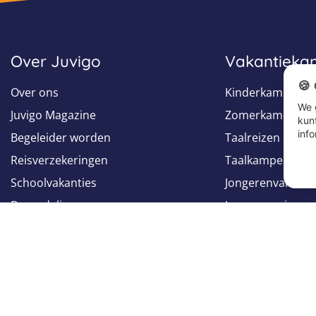
Over Juvigo
Vakantiek
🍪
Over ons
Kinderkampen
We 
Juvigo Magazine
Zomerkampen
kun
info
Begeleider worden
Taalreizen
Reisverzekeringen
Taalkampen
Schoolvakanties
Jongerenvakanti
Beoordelingen
Jongerenreizen
Groepsreizen
Volg ons op
Volg ons op
Facebook
Instagram