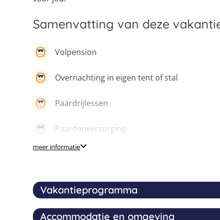
Samenvatting van deze vakanti
Volpension
Overnachting in eigen tent of stal
Paardrijlessen
Paardenverzorging
meer informatie
Horsemanship
Grondwerk workshop
Vakantieprogramma
Accommodatie en omgeving
Tijdens dit meerdaagse kamp duiken we samen 