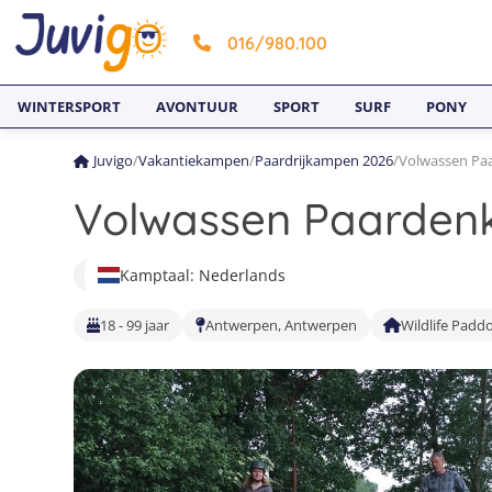
016/980.100
WINTERSPORT
AVONTUUR
SPORT
SURF
PONY
Juvigo
/
Vakantiekampen
/
Paardrijkampen 2026
/
Volwassen Pa
Volwassen Paarden
Kamptaal: Nederlands
18 - 99 jaar
Antwerpen, Antwerpen
Wildlife Padd