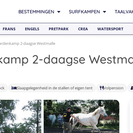
BESTEMMINGEN
SURFKAMPEN
TAALVA
FRANS
ENGELS
PRETPARK
CREA
WATERSPORT
ardenkamp 2-daagse Westmalle
kamp 2-daagse Westma
ock
Slaapgelegenheid in de stallen of eigen tent
Volpension