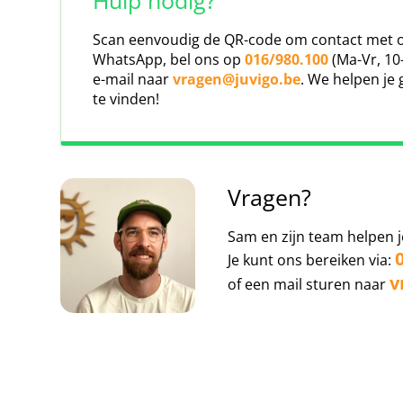
Hulp nodig?
+
Paardentaal
Je kunt meer gedetailleerde informatie vinden ov
Paardlezen
afsluiten
hier
.
−
Scan eenvoudig de QR-code om contact met o
Paardenkarakters
WhatsApp, bel ons op
016/980.100
(Ma-Vr, 10
We werken al jaren samen met onze verzek
Innerlijk leiderschap
e-mail naar
vragen@juvigo.be
. We helpen je 
verzekeringsmaatschappij die oplossingen op
te vinden!
Dagindeling:
klantenservice en snelle schadeafhandeling hebb
kunnen helpen.
09:00 Ontbijt (vanaf tweede dag)
10:00 Start workshop
13:00 Lunch + verzorging paarden
Vragen?
14:00 Vrije tijd
15:00 Start workshop
Sam en zijn team helpen j
18:00 Avondeten
20:00 Kampvuur met wilde verhalen
Je kunt ons bereiken via:
v
of een mail sturen naar
Deze reis wordt georganiseerd in samenwerking met Wildlife Paddoc
Click map to enable scroll zoom