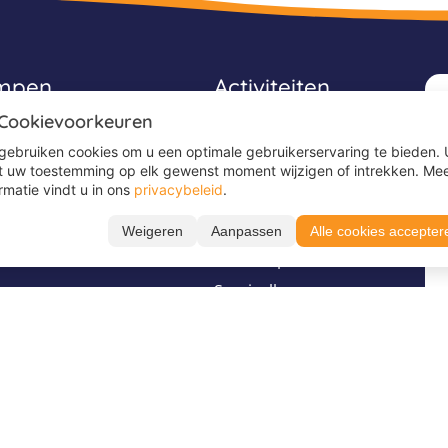
ampen
Activiteiten
 Cookievoorkeuren
Avonturenkampen
gebruiken cookies om u een optimale gebruikerservaring te bieden. 
Game kampen
t uw toestemming op elk gewenst moment wijzigen of intrekken. Me
rmatie vindt u in ons
privacybeleid
.
Ponykampen
Sportkampen
Weigeren
Aanpassen
Alle cookies accepter
es
Surfkampen
Survivalkampen
Voetbalkampen
Stel je vraag via
Volg ons op
WhatsApp
TikTok