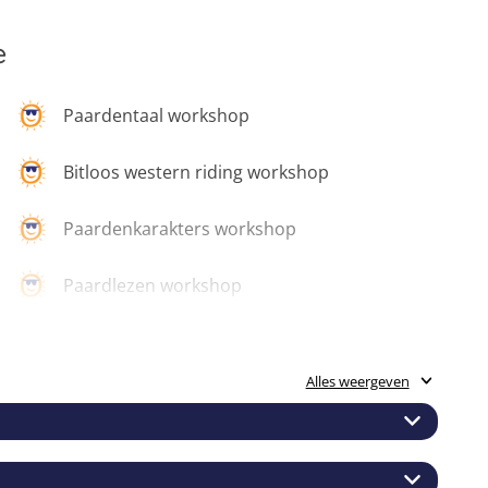
e
Paardentaal workshop
Bitloos western riding workshop
Paardenkarakters workshop
Paardlezen workshop
Innerlijk leiderschap workshop
Alles weergeven
Kampvuur
in de wereld van horsemanship en bitloos western