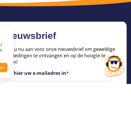
Nieuwsbrief
U
Meld u nu aan voor onze nieuwsbrief om geweldige
er
aanbiedingen te ontvangen en op de hoogte te
blijven!
en
Voer hier uw e-mailadres in
*