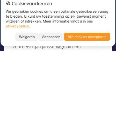
Nieuwsbrief
🍪 Cookievoorkeuren
We gebruiken cookies om u een optimale gebruikerservaring
Meld u nu aan voor onze nieuwsbrief om
te bieden. U kunt uw toestemming op elk gewenst moment
geweldige aanbiedingen te ontvangen en op de
wijzigen of intrekken. Meer informatie vindt u in ons
hoogte te blijven!
privacybeleid
.
Voer hier uw e-mailadres in
*
Weigeren
Aanpassen
Alle cookies accepteren
Filteren
Toon resultaten
Taal
Over Juvigo
Maand
Over ons
Vakantiekampen
Juvigo Magazine