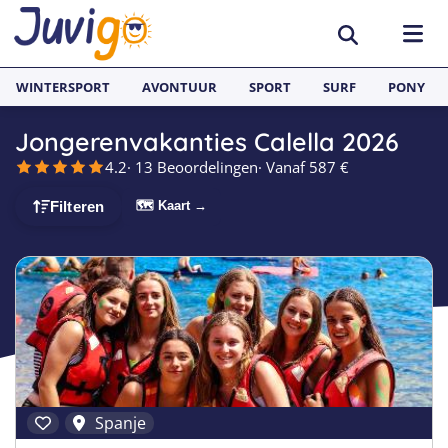
WINTERSPORT
AVONTUUR
SPORT
SURF
PONY
Jongerenvakanties Calella 2026
BESTEMMINGEN
4.2
· 13 Beoordelingen
· Vanaf 587 €
België
SURFKAMPEN
🗺 Kaart →
Filteren
Spanje
Surfkampen België
TAALVAKANTIES
Duitsland
Surfkampen Frankrijk
Alle Juvigo Taalreizen
GROEPSREIZEN
Zweden
Surfkampen Spanje
Taalvakanties Frans
Jongeren
Portugal
Surfkampen Portugal
Taalvakanties Engels
Jongvolwassenen
Frankrijk
Surfkampen Nederland
Taalvakanties Spaans
Volwassenen
Spanje
Italië
Surfkampen Sri Lanka