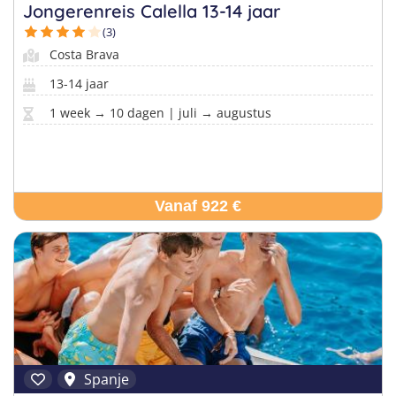
Taalvakanties Nederlands
Jongerenreis Calella 13-14 jaar
Malta
Surfkampen Buitenland
(3)
Taalvakanties Duits
Costa Brava
Nederland
Surfkampen 18+
Taalvakanties Italiaans
13-14 jaar
Buitenland
1 week → 10 dagen | juli → augustus
Vanaf 922 €
Spanje