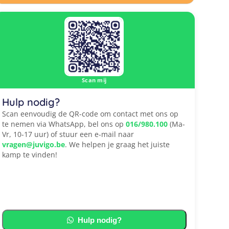
Scan mij
Hulp nodig?
Scan eenvoudig de QR-code om contact met ons op
te nemen via WhatsApp, bel ons op
016/980.100
(Ma-
Vr, 10-17 uur) of stuur een e-mail naar
vragen@juvigo.be
. We helpen je graag het juiste
kamp te vinden!
Hulp nodig?