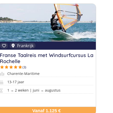
Frankrijk
Franse Taalreis met Windsurfcursus La
Rochelle
(3)
Charente-Maritime
13-17 jaar
1 → 2 weken | juni → augustus
Vanaf 1.125 €