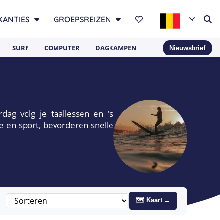
KANTIES
GROEPSREIZEN
SURF
COMPUTER
DAGKAMPEN
Nieuwsbrief
rdag volg je taallessen en 's
e en sport, bevorderen snelle
🗺 Kaart →