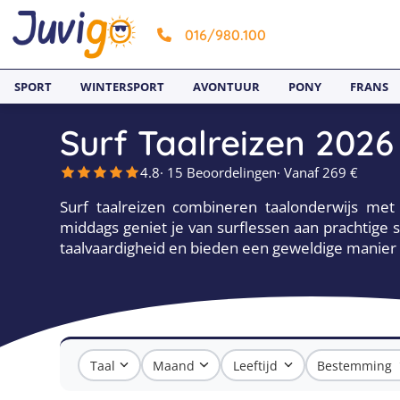
016/980.100
SPORT
WINTERSPORT
AVONTUUR
PONY
FRANS
Surf Taalreizen 2026
4.8
· 15 Beoordelingen
· Vanaf 269 €
Surf taalreizen combineren taalonderwijs met s
middags geniet je van surflessen aan prachtige 
taalvaardigheid en bieden een geweldige manie
Taal
Maand
Leeftijd
Bestemming