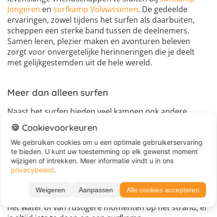
Jongeren
en
surfkamp Volwassenen
. De gedeelde
ervaringen, zowel tijdens het surfen als daarbuiten,
scheppen een sterke band tussen de deelnemers.
Samen leren, plezier maken en avonturen beleven
zorgt voor onvergetelijke herinneringen die je deelt
met gelijkgestemden uit de hele wereld.
Meer dan alleen surfen
Naast het surfen bieden veel kampen ook andere
activiteiten, zoals yoga en beachvolleybal. Yoga helpt je
🍪 Cookievoorkeuren
bijvoorbeeld om je balans en focus te verbeteren, wat
We gebruiken cookies om u een optimale gebruikerservaring
ook weer van pas komt op het surfboard. Het
te bieden. U kunt uw toestemming op elk gewenst moment
avondprogramma biedt een kans om te ontspannen
wijzigen of intrekken. Meer informatie vindt u in ons
en gezellig samen te komen met de andere
privacybeleid
.
deelnemers. Het delen van verhalen en het genieten
van de natuur dragen bij aan een complete
Weigeren
Aanpassen
Alle cookies accepteren
vakantiebeleving. Of je nu houdt van actieve dagen op
het water of van rustigere momenten op het strand, er