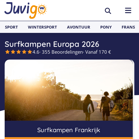
SPORT
WINTERSPORT
AVONTUUR
PONY
FRANS
Surfkampen Europa 2026
BESTEMMINGEN
4.6
· 355 Beoordelingen
· Vanaf 170 €
België
SURFKAMPEN
Spanje
Surfkampen België
TAALVAKANTIES
Duitsland
Surfkampen Frankrijk
Alle Juvigo Taalreizen
GROEPSREIZEN
Zweden
Surfkampen Spanje
Taalvakanties Frans
Jongeren
Portugal
Surfkampen Portugal
Taalvakanties Engels
Jongvolwassenen
Frankrijk
Surfkampen Nederland
Taalvakanties Spaans
Volwassenen
Surfkampen Frankrijk
Italië
Surfkampen Sri Lanka