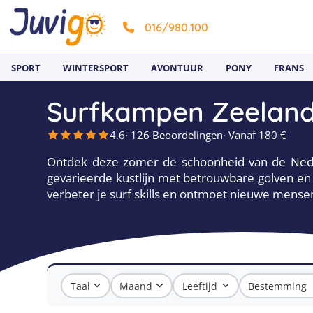
016/980.100
SPORT
WINTERSPORT
AVONTUUR
PONY
FRANS
Surfkampen Zeeland
4.6
· 126 Beoordelingen
· Vanaf 180 €
Ontdek deze zomer de schoonheid van de Neder
gevarieerde kustlijn met betrouwbare golven en 
verbeter je surf skills en ontmoet nieuwe mense
Taal
Maand
Leeftijd
Bestemming