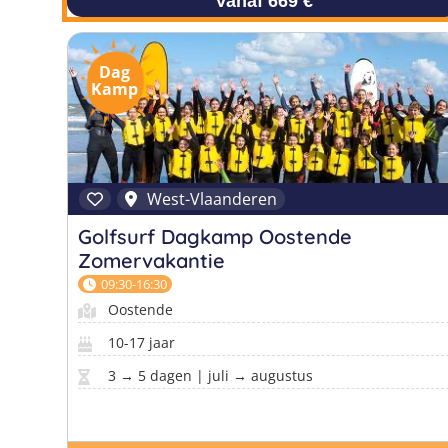
Vanaf 669 €
Dag
Kamp
West-Vlaanderen
Golfsurf Dagkamp Oostende
Zomervakantie
09:30-16:30
Oostende
10-17 jaar
3 → 5 dagen | juli → augustus