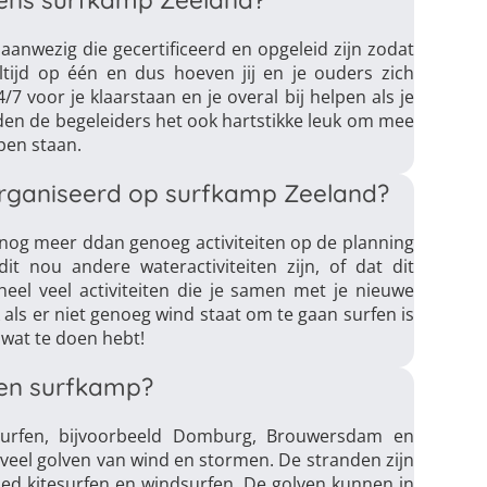
dens surfkamp Zeeland?
 aanwezig die gecertificeerd en opgeleid zijn zodat
altijd op één en dus hoeven jij en je ouders zich
 voor je klaarstaan en je overal bij helpen als je
nden de begeleiders het ook hartstikke leuk om mee
open staan.
organiseerd op surfkamp Zeeland?
r nog meer ddan genoeg activiteiten op de planning
it nou andere wateractiviteiten zijn, of dat dit
 heel veel activiteiten die je samen met je nieuwe
ls er niet genoeg wind staat om te gaan surfen is
 wat te doen hebt!
een surfkamp?
t surfen, bijvoorbeeld Domburg, Brouwersdam en
 veel golven van wind en stormen. De stranden zijn
goed kitesurfen en windsurfen. De golven kunnen in