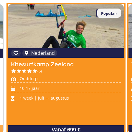
Populair
Nederland
Kitesurfkamp Zeeland
(6)
Ouddorp
10-17 jaar
1 week | juli → augustus
Vanaf 699 €