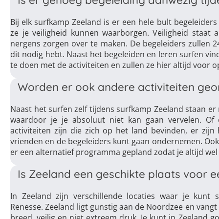
Is er genoeg begeleiding aanwezig tij
Bij elk surfkamp Zeeland is er een hele bult begeleiders
ze je veiligheid kunnen waarborgen. Veiligheid staat 
nergens zorgen over te maken. De begeleiders zullen 24/7
dit nodig hebt. Naast het begeleiden en leren surfen vi
te doen met de activiteiten en zullen ze hier altijd voor 
Worden er ook andere activiteiten ge
Naast het surfen zelf tijdens surfkamp Zeeland staan e
waardoor je je absoluut niet kan gaan vervelen. Of d
activiteiten zijn die zich op het land bevinden, er zijn
vrienden en de begeleiders kunt gaan ondernemen. Ook a
er een alternatief programma gepland zodat je altijd wel
Is Zeeland een geschikte plaats voor 
In Zeeland zijn verschillende locaties waar je kun
Renesse. Zeeland ligt gunstig aan de Noordzee en vangt
breed, veilig en niet extreem druk. Je kunt in Zeeland 