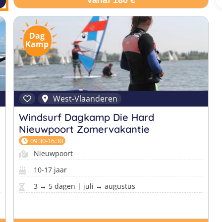
Vanaf 180 €
Dag
Kamp
West-Vlaanderen
Windsurf Dagkamp Die Hard
Nieuwpoort Zomervakantie
09:30-16:30
Nieuwpoort
10-17 jaar
3 → 5 dagen | juli → augustus