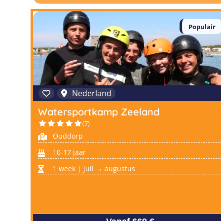
Populair
Nederland
Watersportkamp Zeeland
(7)
Ouddorp
10-17 jaar
1 week | juli → augustus