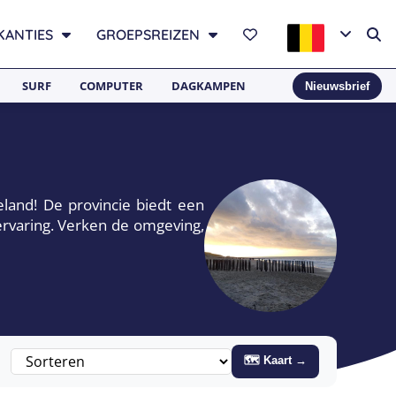
KANTIES
GROEPSREIZEN
SURF
COMPUTER
DAGKAMPEN
Nieuwsbrief
and! De provincie biedt een
ervaring. Verken de omgeving,
🗺 Kaart →