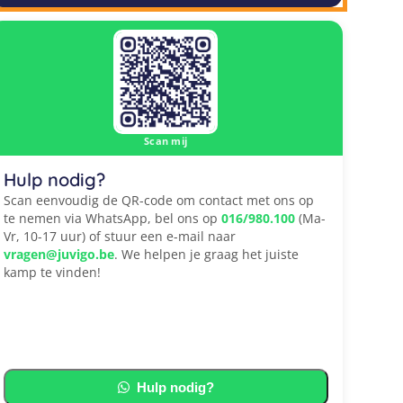
Scan mij
Hulp nodig?
Scan eenvoudig de QR-code om contact met ons op
te nemen via WhatsApp, bel ons op
016/980.100
(Ma-
Vr, 10-17 uur) of stuur een e-mail naar
vragen@juvigo.be
. We helpen je graag het juiste
kamp te vinden!
Hulp nodig?