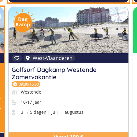
Dag
Kamp
West-Vlaanderen
Golfsurf Dagkamp Westende
Zomervakantie
09:30-16:30
Westende
10-17 jaar
3 → 5 dagen | juli → augustus