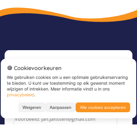
Nieuwsbrief
🍪 Cookievoorkeuren
We gebruiken cookies om u een optimale gebruikerservaring
Meld u nu aan voor onze nieuwsbrief om
te bieden. U kunt uw toestemming op elk gewenst moment
geweldige aanbiedingen te ontvangen en op de
wijzigen of intrekken. Meer informatie vindt u in ons
hoogte te blijven!
privacybeleid
.
Voer hier uw e-mailadres in
*
Weigeren
Aanpassen
Alle cookies accepteren