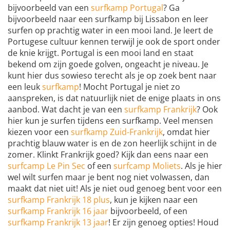
bijvoorbeeld van een
surfkamp Portugal
? Ga
bijvoorbeeld naar een surfkamp bij Lissabon en leer
surfen op prachtig water in een mooi land. Je leert de
Portugese cultuur kennen terwijl je ook de sport onder
de knie krijgt. Portugal is een mooi land en staat
bekend om zijn goede golven, ongeacht je niveau. Je
kunt hier dus sowieso terecht als je op zoek bent naar
een leuk
surfkamp
! Mocht Portugal je niet zo
aanspreken, is dat natuurlijk niet de enige plaats in ons
aanbod. Wat dacht je van een
surfkamp Frankrijk
? Ook
hier kun je surfen tijdens een surfkamp. Veel mensen
kiezen voor een
surfkamp Zuid-Frankrijk
, omdat hier
prachtig blauw water is en de zon heerlijk schijnt in de
zomer. Klinkt Frankrijk goed? Kijk dan eens naar een
surfcamp Le Pin Sec
of een
surfcamp Moliets
. Als je hier
wel wilt surfen maar je bent nog niet volwassen, dan
maakt dat niet uit! Als je niet oud genoeg bent voor een
surfkamp Frankrijk 18 plus
, kun je kijken naar een
surfkamp Frankrijk 16 jaar
bijvoorbeeld, of een
surfkamp Frankrijk 13 jaar
! Er zijn genoeg opties! Houd