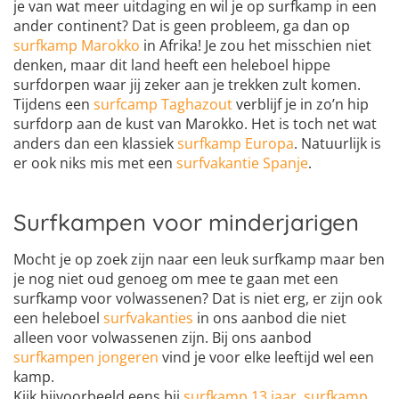
je van wat meer uitdaging en wil je op surfkamp in een
ander continent? Dat is geen probleem, ga dan op
surfkamp Marokko
in Afrika! Je zou het misschien niet
denken, maar dit land heeft een heleboel hippe
surfdorpen waar jij zeker aan je trekken zult komen.
Tijdens een
surfcamp Taghazout
verblijf je in zo’n hip
surfdorp aan de kust van Marokko. Het is toch net wat
anders dan een klassiek
surfkamp Europa
. Natuurlijk is
er ook niks mis met een
surfvakantie Spanje
.
Surfkampen voor minderjarigen
Mocht je op zoek zijn naar een leuk surfkamp maar ben
je nog niet oud genoeg om mee te gaan met een
surfkamp voor volwassenen? Dat is niet erg, er zijn ook
een heleboel
surfvakanties
in ons aanbod die niet
alleen voor volwassenen zijn. Bij ons aanbod
surfkampen jongeren
vind je voor elke leeftijd wel een
kamp.
Kijk bijvoorbeeld eens bij
surfkamp 13 jaar
,
surfkamp