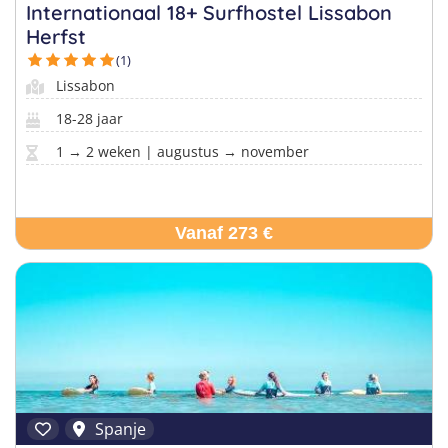
Taalvakanties Nederlands
Internationaal 18+ Surfhostel Lissabon
Malta
Herfst
Surfkampen Buitenland
Taalvakanties Duits
(1)
Nederland
Surfkampen 18+
Taalvakanties Italiaans
Lissabon
Buitenland
18-28 jaar
1 → 2 weken | augustus → november
Vanaf 273 €
Spanje