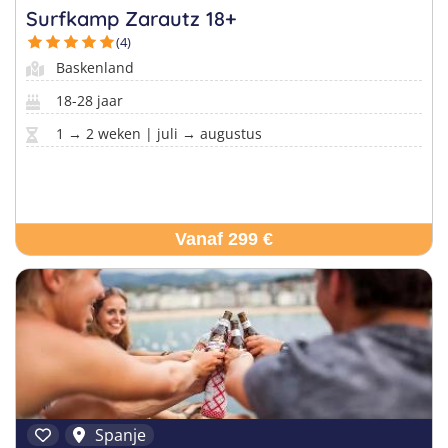
Surfkamp Zarautz 18+
(4)
Baskenland
18-28 jaar
1 → 2 weken | juli → augustus
Vanaf 299 €
Spanje